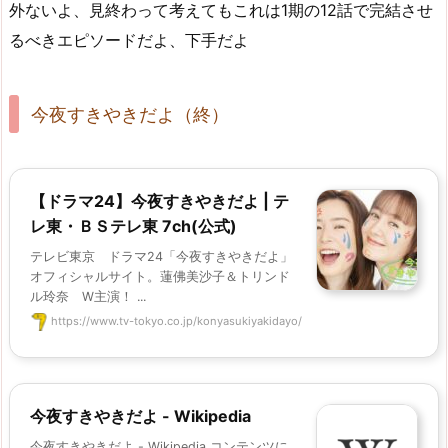
外ないよ、見終わって考えてもこれは1期の12話で完結させ
るべきエピソードだよ、下手だよ
今夜すきやきだよ（終）
【ドラマ24】今夜すきやきだよ | テ
レ東・ＢＳテレ東 7ch(公式)
テレビ東京 ドラマ24「今夜すきやきだよ」
オフィシャルサイト。蓮佛美沙子＆トリンド
ル玲奈 W主演！ ...
https://www.tv-tokyo.co.jp/konyasukiyakidayo/
今夜すきやきだよ - Wikipedia
今夜すきやきだよ - Wikipedia コンテンツに