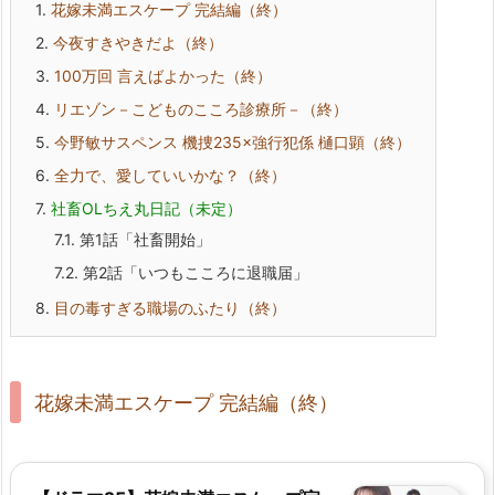
1.
花嫁未満エスケープ 完結編（終）
2.
今夜すきやきだよ（終）
3.
100万回 言えばよかった（終）
4.
リエゾン－こどものこころ診療所－（終）
5.
今野敏サスペンス 機捜235×強行犯係 樋口顕（終）
6.
全力で、愛していいかな？（終）
7.
社畜OLちえ丸日記（未定）
7.1.
第1話「社畜開始」
7.2.
第2話「いつもこころに退職届」
8.
目の毒すぎる職場のふたり（終）
花嫁未満エスケープ 完結編（終）