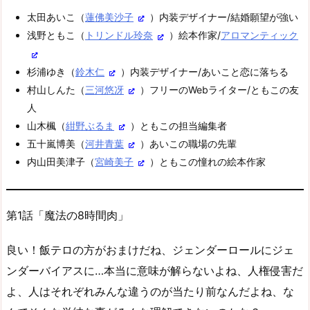
太田あいこ（
蓮佛美沙子
）内装デザイナー/結婚願望が強い
浅野ともこ（
トリンドル玲奈
）絵本作家/
アロマンティック
杉浦ゆき（
鈴木仁
）内装デザイナー/あいこと恋に落ちる
村山しんた（
三河悠冴
）フリーのWebライター/ともこの友
人
山木楓（
紺野ぶるま
）ともこの担当編集者
五十嵐博美（
河井青葉
）あいこの職場の先輩
内山田美津子（
宮崎美子
）ともこの憧れの絵本作家
第1話「魔法の8時間肉」
良い！飯テロの方がおまけだね、ジェンダーロールにジェ
ンダーバイアスに…本当に意味が解らないよね、人権侵害だ
よ、人はそれぞれみんな違うのが当たり前なんだよね、な