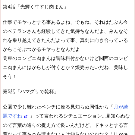
第4話「光輝く牛すじ肉まん」
仕事でモヤっとする事あるよね、でもね、それはたぶん今
のベテランさんも経験してきた気持ちなんだよ、みんなそ
れを乗り越えてきたんだよって事、真剣に向き合っている
からこそぶつかるモヤっとなんだよ
関東のコンビニ肉まんは調味料付かないけど関西のコンビ
ニ肉まんにはからしが付くとか？焼売みたいだね、美味し
そう！
第5話「ハマグリで乾杯」
公園で少し離れたベンチに座る見知らぬ同性から「
月が綺
麗ですね
」って言われるシチュエーション…見知らぬな
ので言葉の通りの捉え方で良いんだけど、ドキッとする言
葉だって事を本を読まない人は知らないのかな？「I Love