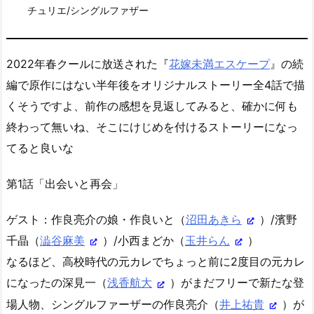
チュリエ/シングルファザー
2022年春クールに放送された『
花嫁未満エスケープ
』の続
編で原作にはない半年後をオリジナルストーリー全4話で描
くそうですよ、前作の感想を見返してみると、確かに何も
終わって無いね、そこにけじめを付けるストーリーになっ
てると良いな
第1話「出会いと再会」
ゲスト：作良亮介の娘・作良いと（
沼田あきら
）/濱野
千晶（
澁谷麻美
）/小西まどか（
玉井らん
）
なるほど、高校時代の元カレでちょっと前に2度目の元カレ
になったの深見一（
浅香航大
）がまだフリーで新たな登
場人物、シングルファーザーの作良亮介（
井上祐貴
）が