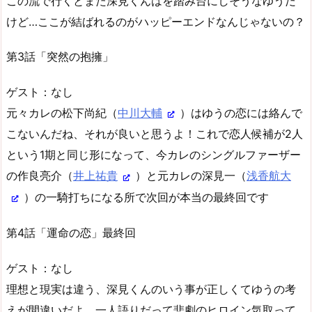
この流で行くとまた深見くんはを踏み台にしそうなゆうだ
けど…ここが結ばれるのがハッピーエンドなんじゃないの？
第3話「突然の抱擁」
ゲスト：なし
元々カレの松下尚紀（
中川大輔
）はゆうの恋には絡んで
こないんだね、それが良いと思うよ！これで恋人候補が2人
という1期と同じ形になって、今カレのシングルファーザー
の作良亮介（
井上祐貴
）と元カレの深見一（
浅香航大
）の一騎打ちになる所で次回が本当の最終回です
第4話「運命の恋」最終回
ゲスト：なし
理想と現実は違う、深見くんのいう事が正しくてゆうの考
えが間違いだよ、一人語りだって悲劇のヒロイン気取って