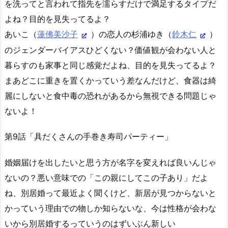
を洗ってと言われて指先を濡らすだけで満足するタイプだ
よね？目的を見失ってるよ？
あいこ（
蓮佛美沙子
）の恋人の杉浦ゆき（
鈴木仁
）
のジェンダーバイアスひどくない？価値観が会わない人と
暮らすのも家事と同じ感覚だよね、目的を見失ってるよ？
まあどこに重きを置くかっていう差なんだけど、食器は綺
麗にしないと食中毒の恐れがあるから無視できる問題じゃ
ないよ！
第9話「具だくさんの手巻き寿司パーティー」
婚姻届けを出したいと思う方が名字を変えれば良いんじゃ
ないの？悪い意味での「この親にしてこの子あり」だよ
ね、別居婚って最近よく聞くけど、新居が見つからないと
かっていう理由での物しか知らないな、今は性格が会わな
いから別居婚するっていうのはずいぶん新しい