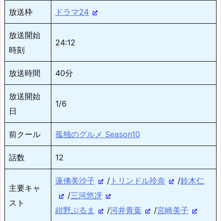
放送枠
ドラマ24
放送開始
24:12
時刻
放送時間
40分
放送開始
1/6
日
前クール
孤独のグルメ Season10
話数
12
蓮佛美沙子
/
トリンドル玲奈
/
鈴木仁
主要キャ
/
三河悠冴
スト
紺野ぶるま
/
河井青葉
/
宮崎美子