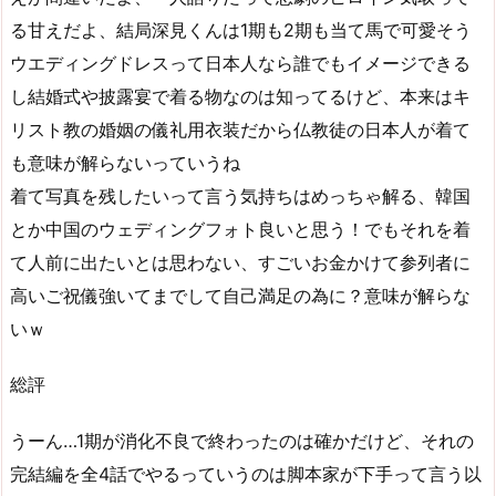
る甘えだよ、結局深見くんは1期も2期も当て馬で可愛そう
ウエディングドレスって日本人なら誰でもイメージできる
し結婚式や披露宴で着る物なのは知ってるけど、本来はキ
リスト教の婚姻の儀礼用衣装だから仏教徒の日本人が着て
も意味が解らないっていうね
着て写真を残したいって言う気持ちはめっちゃ解る、韓国
とか中国のウェディングフォト良いと思う！でもそれを着
て人前に出たいとは思わない、すごいお金かけて参列者に
高いご祝儀強いてまでして自己満足の為に？意味が解らな
いｗ
総評
うーん…1期が消化不良で終わったのは確かだけど、それの
完結編を全4話でやるっていうのは脚本家が下手って言う以