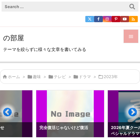

の部屋


テーマを絞らずに様々な文章を書いてみる
メニュ

サイド

ホーム
>

趣味
>

テレビ
>

ドラマ
>

2023年

前へ

次へ

検索
らせ
完全復活じゃないけど復活
2026年夏クー
ペシャルドラマ1