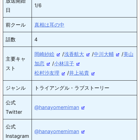
放送開始
1/6
日
前クール
真相は耳の中
話数
4
岡崎紗絵
/
浅香航大
/
中川大輔
/
美山
主要キャ
加恋
/
小林涼子
スト
松村沙友理
/
井上祐貴
ジャンル
トライアングル・ラブストーリー
公式
@hanayomemiman
Twitter
公式
@hanayomemiman
Instagram