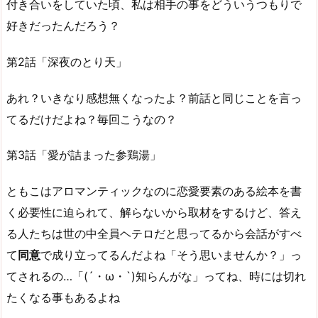
付き合いをしていた頃、私は相手の事をどういうつもりで
好きだったんだろう？
第2話「深夜のとり天」
あれ？いきなり感想無くなったよ？前話と同じことを言っ
てるだけだよね？毎回こうなの？
第3話「愛が詰まった参鶏湯」
ともこはアロマンティックなのに恋愛要素のある絵本を書
く必要性に迫られて、解らないから取材をするけど、答え
る人たちは世の中全員ヘテロだと思ってるから会話がすべ
て
同意
で成り立ってるんだよね「そう思いませんか？」っ
てされるの…「(´・ω・`)知らんがな」ってね、時には切れ
たくなる事もあるよね