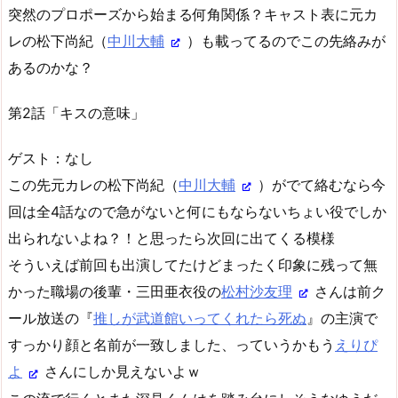
突然のプロポーズから始まる何角関係？キャスト表に元カ
レの松下尚紀（
中川大輔
）も載ってるのでこの先絡みが
あるのかな？
第2話「キスの意味」
ゲスト：なし
この先元カレの松下尚紀（
中川大輔
）がでて絡むなら今
回は全4話なので急がないと何にもならないちょい役でしか
出られないよね？！と思ったら次回に出てくる模様
そういえば前回も出演してたけどまったく印象に残って無
かった職場の後輩・三田亜衣役の
松村沙友理
さんは前ク
ール放送の『
推しが武道館いってくれたら死ぬ
』の主演で
すっかり顔と名前が一致しました、っていうかもう
えりぴ
よ
さんにしか見えないよｗ