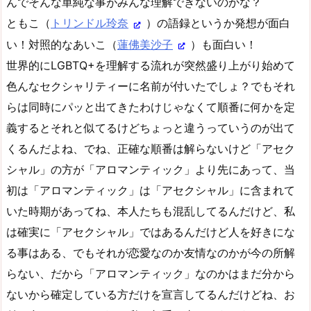
んでそんな単純な事がみんな理解できないのかな？
ともこ（
トリンドル玲奈
）の語録というか発想が面白
い！対照的なあいこ（
蓮佛美沙子
）も面白い！
世界的にLGBTQ+を理解する流れが突然盛り上がり始めて
色んなセクシャリティーに名前が付いたでしょ？でもそれ
らは同時にパッと出てきたわけじゃなくて順番に何かを定
義するとそれと似てるけどちょっと違うっていうのが出て
くるんだよね、でね、正確な順番は解らないけど「アセク
シャル」の方が「アロマンティック」より先にあって、当
初は「アロマンティック」は「アセクシャル」に含まれて
いた時期があってね、本人たちも混乱してるんだけど、私
は確実に「アセクシャル」ではあるんだけど人を好きにな
る事はある、でもそれが恋愛なのか友情なのかが今の所解
らない、だから「アロマンティック」なのかはまだ分から
ないから確定している方だけを宣言してるんだけどね、お