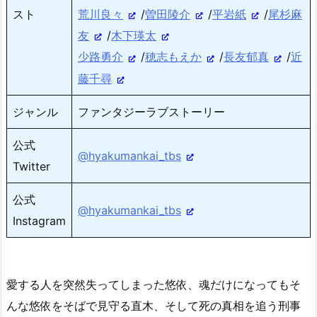
スト
荒川良々
/
曽田陵介
/
平岩紙
/
尾杉麻
友
/
木下瑛太
少路勇介
/
穂志もえか
/
長友郁真
/
近
藤千尋
ジャンル
ファンタジーラブストーリー
公式
@hyakumankai_tbs
Twitter
公式
@hyakumankai_tbs
Instagram
愛する人を突然失ってしまった悠依、魂だけになってもそ
んな悠依をそばで見守る直木、そして死の真相を追う刑事