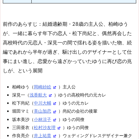
前作のあらすじ：結婚適齢期・28歳の主人公、柏崎ゆう
が、一緒に暮らす年下の恋人・松下尚紀と、偶然再会した
高校時代の元恋人・深見一の間で揺れる姿を描いた物、続
編であれから半年が過ぎ、駆け出しのデザイナーとして仕
事にまい進し、恋愛から遠ざかっていたゆうに再び恋の兆
しが、という展開
柏崎ゆう（
岡崎紗絵
）主人公
深見一（
浅香航大
）ゆうの高校時代の元カレ
松下尚紀（
中川大輔
）ゆうの元カレ
堀田マミ（
美山加恋
）尚紀の会社の後輩
坂本美沙（
小林涼子
）ゆうの同僚
三田亜衣（
松村沙友理
）ゆうの同僚
作良亮介（
井上祐貴
）ウェディングドレスデザイナー兼ク