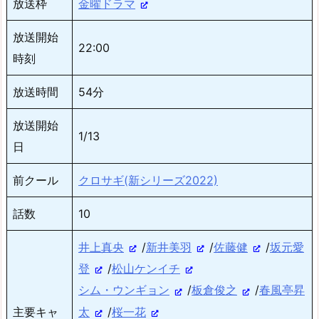
放送枠
金曜ドラマ
放送開始
22:00
時刻
放送時間
54分
放送開始
1/13
日
前クール
クロサギ(新シリーズ2022)
話数
10
井上真央
/
新井美羽
/
佐藤健
/
坂元愛
登
/
松山ケンイチ
シム・ウンギョン
/
板倉俊之
/
春風亭昇
太
/
桜一花
主要キャ