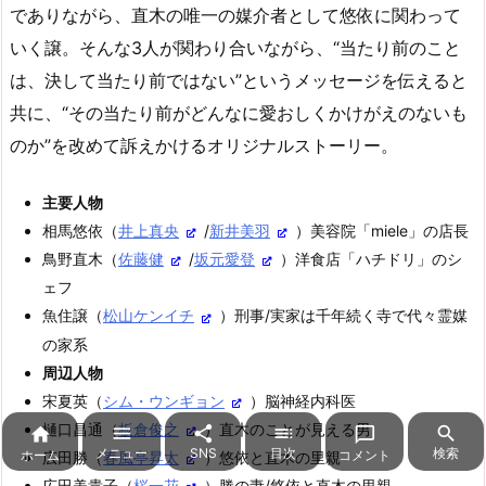
でありながら、直木の唯一の媒介者として悠依に関わって
いく譲。そんな3人が関わり合いながら、“当たり前のこと
は、決して当たり前ではない”というメッセージを伝えると
共に、“その当たり前がどんなに愛おしくかけがえのないも
のか”を改めて訴えかけるオリジナルストーリー。
主要人物
相馬悠依（
井上真央
/
新井美羽
）美容院「miele」の店長
鳥野直木（
佐藤健
/
坂元愛登
）洋食店「ハチドリ」のシ
ェフ
魚住譲（
松山ケンイチ
）刑事/実家は千年続く寺で代々霊媒
の家系
周辺人物
宋夏英（
シム・ウンギョン
）脳神経内科医
樋口昌通（
板倉俊之
）直木のことが見える男






メニュー
SNS
目次
検索
ホーム
コメント
広田勝（
春風亭昇太
）悠依と直木の里親
広田美貴子（
桜一花
）勝の妻/悠依と直木の里親