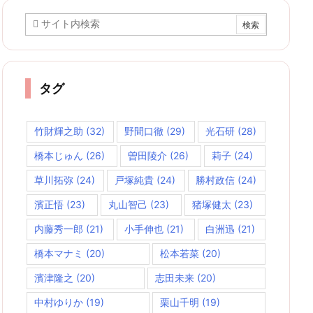
ブ
タグ
竹財輝之助
(32)
野間口徹
(29)
光石研
(28)
橋本じゅん
(26)
曽田陵介
(26)
莉子
(24)
草川拓弥
(24)
戸塚純貴
(24)
勝村政信
(24)
濱正悟
(23)
丸山智己
(23)
猪塚健太
(23)
内藤秀一郎
(21)
小手伸也
(21)
白洲迅
(21)
橋本マナミ
(20)
松本若菜
(20)
濱津隆之
(20)
志田未来
(20)
中村ゆりか
(19)
栗山千明
(19)