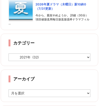
2026年夏ドラマ（木曜日）新10終0
（7/31更新）
今から、親友やめようか。 詳細（30分）
項目値放送局毎日放送放送枠ドラマフィル
...
カテゴリー
カ
テ
ゴ
リ
ー
アーカイブ
ア
ー
カ
イ