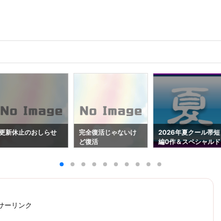
更新休止のおしらせ
完全復活じゃないけ
2026年夏クール帯短
ど復活
編0作＆スペシャルド
ラマ0作（7/1更新）
サーリンク