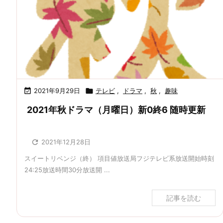

2021年9月29日

テレビ
,
ドラマ
,
秋
,
趣味
2021年秋ドラマ（月曜日）新0終6 随時更新

2021年12月28日
スイートリベンジ（終） 項目値放送局フジテレビ系放送開始時刻
24:25放送時間30分放送開 ...
記事を読む