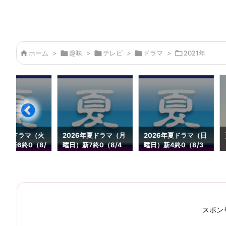

ホーム
>

趣味
>

テレビ
>

ドラマ
>

2021年
6年夏ドラマ（火
2026年夏ドラマ（月
2026年夏ドラマ（日
続1新6終0（8/
曜日）新7終0（8/4
曜日）新4終0（8/3
）
更新）
更新）
スポン