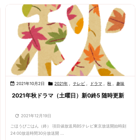

2021年10月2日

2021年
,
テレビ
,
ドラマ
,
秋
,
趣味
2021年秋ドラマ（土曜日）新0終5 随時更新

2021年12月19日
ごほうびごはん（終） 項目値放送局BSテレビ東京放送開始時刻
24:00放送時間30分放送開 ...