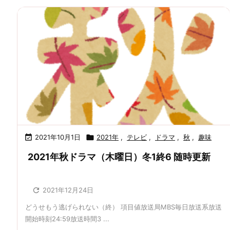

2021年10月1日

2021年
,
テレビ
,
ドラマ
,
秋
,
趣味
2021年秋ドラマ（木曜日）冬1終6 随時更新

2021年12月24日
どうせもう逃げられない（終） 項目値放送局MBS毎日放送系放送
開始時刻24:59放送時間3 ...