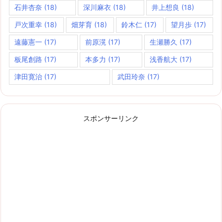
石井杏奈
(18)
深川麻衣
(18)
井上想良
(18)
戸次重幸
(18)
畑芽育
(18)
鈴木仁
(17)
望月歩
(17)
遠藤憲一
(17)
前原滉
(17)
生瀬勝久
(17)
板尾創路
(17)
本多力
(17)
浅香航大
(17)
津田寛治
(17)
武田玲奈
(17)
スポンサーリンク