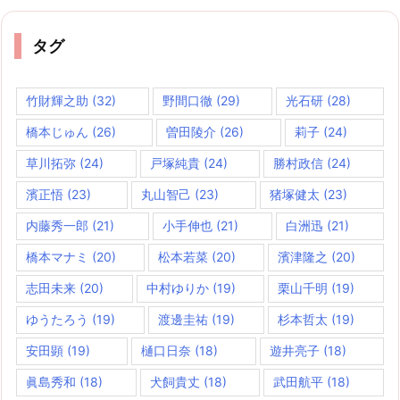
タグ
竹財輝之助
(32)
野間口徹
(29)
光石研
(28)
橋本じゅん
(26)
曽田陵介
(26)
莉子
(24)
草川拓弥
(24)
戸塚純貴
(24)
勝村政信
(24)
濱正悟
(23)
丸山智己
(23)
猪塚健太
(23)
内藤秀一郎
(21)
小手伸也
(21)
白洲迅
(21)
橋本マナミ
(20)
松本若菜
(20)
濱津隆之
(20)
志田未来
(20)
中村ゆりか
(19)
栗山千明
(19)
ゆうたろう
(19)
渡邊圭祐
(19)
杉本哲太
(19)
安田顕
(19)
樋口日奈
(18)
遊井亮子
(18)
眞島秀和
(18)
犬飼貴丈
(18)
武田航平
(18)