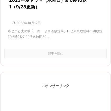
2023年夏ドラマ（水曜日）新0終10秋
1（9/28更新）

2023年10月12日
私と夫と夫の彼氏（終） 項目値放送局テレビ東京放送枠不明放送
開始時刻27:20放送時間30 ...
記事を読む
スポンサーリンク