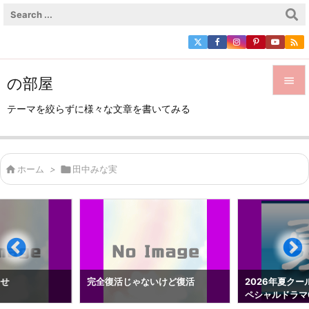

の部屋


テーマを絞らずに様々な文章を書いてみる
メニュ

サイド

ホーム
>

田中みな実

前へ

次へ

検索
らせ
完全復活じゃないけど復活
2026年夏クー
ペシャルドラマ0