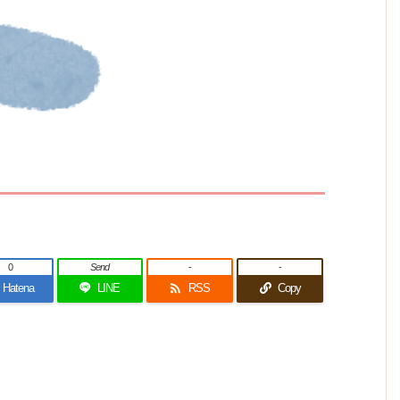
0
Send
-
-

Hatena
LINE
RSS
Copy