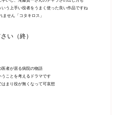
上手いし、滝藤賢一さんのチャラさの出し方も
ういう上手い役者をうまく使った良い作品ですね
れません「コタキロス」
ださい（終）
の医者が居る病院の物語
いうことを考えるドラマです
ではまり役が無くなって可哀想