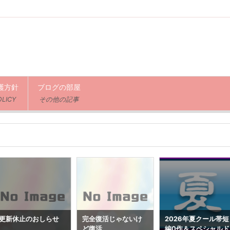
護方針
ブログの部屋
OLICY
その他の記事
更新休止のおしらせ
完全復活じゃないけ
2026年夏クール帯短
ど復活
編0作＆スペシャルド