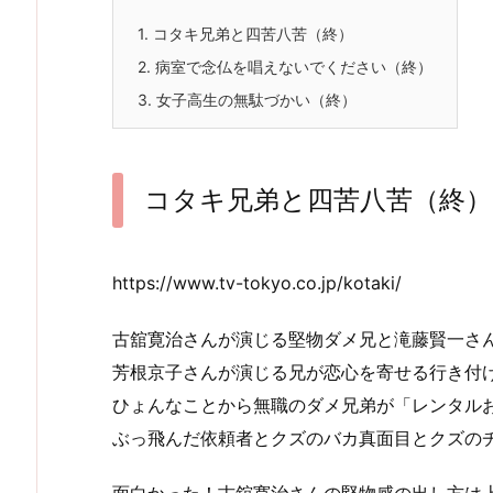
1.
コタキ兄弟と四苦八苦（終）
2.
病室で念仏を唱えないでください（終）
3.
女子高生の無駄づかい（終）
コタキ兄弟と四苦八苦（終）
https://www.tv-tokyo.co.jp/kotaki/
古舘寛治さんが演じる堅物ダメ兄と滝藤賢一さ
芳根京子さんが演じる兄が恋心を寄せる行き付
ひょんなことから無職のダメ兄弟が「レンタル
ぶっ飛んだ依頼者とクズのバカ真面目とクズの