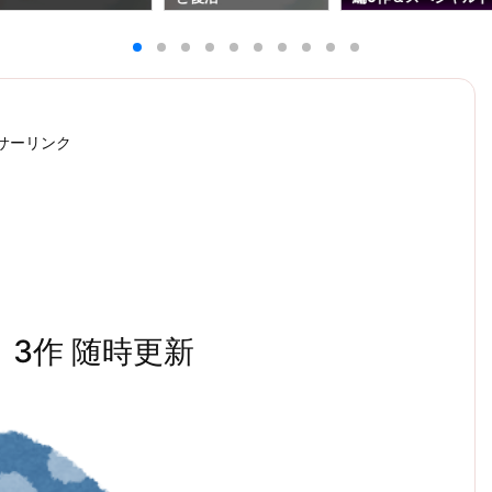
ラマ1作（8/7更新）
サーリンク
）3作 随時更新