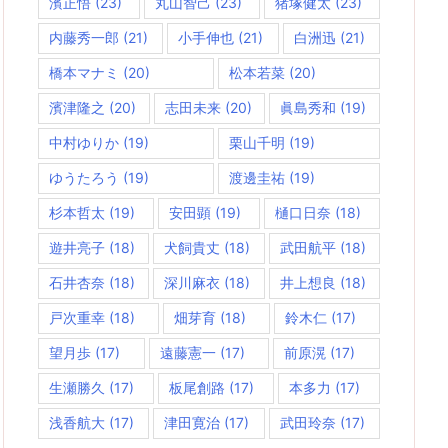
濱正悟
(23)
丸山智己
(23)
猪塚健太
(23)
内藤秀一郎
(21)
小手伸也
(21)
白洲迅
(21)
橋本マナミ
(20)
松本若菜
(20)
濱津隆之
(20)
志田未来
(20)
眞島秀和
(19)
中村ゆりか
(19)
栗山千明
(19)
ゆうたろう
(19)
渡邊圭祐
(19)
杉本哲太
(19)
安田顕
(19)
樋口日奈
(18)
遊井亮子
(18)
犬飼貴丈
(18)
武田航平
(18)
石井杏奈
(18)
深川麻衣
(18)
井上想良
(18)
戸次重幸
(18)
畑芽育
(18)
鈴木仁
(17)
望月歩
(17)
遠藤憲一
(17)
前原滉
(17)
生瀬勝久
(17)
板尾創路
(17)
本多力
(17)
浅香航大
(17)
津田寛治
(17)
武田玲奈
(17)