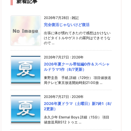
新着記事
2026年7月28日
:
雑記
完全復活じゃないけど復活
出張に体が慣れてきたので感想はかけない
けどタイトルやゲストの羅列はできそうな
ので ...
2026年7月27日
:
2026年
2026年夏クール帯短編0作＆スペシャ
ルドラマ1作（8/7更新）
東野圭吾 手紙 詳細（129分） 項目値放送
局テレビ東京放送開始時刻21:00放 ...
2026年7月27日
:
2026年
2026年夏ドラマ（土曜日）新7終1（8/
2更新）
永久少年 Eternal Boys 詳細（15分） 項目
値放送局BS12 トゥエ ...