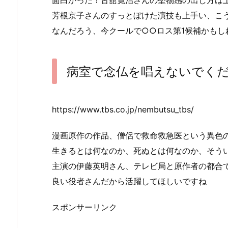
面白かった！古舘寛治さんの堅物感の出し方は
芳根京子さんのすっとぼけた演技も上手い、こ
なんだろう、今クールで○○ロス第1候補かもし
病室で念仏を唱えないでく
https://www.tbs.co.jp/nembutsu_tbs/
漫画原作の作品、僧侶で救命救急医という異色
生きるとは何なのか、死ぬとは何なのか、そう
主演の伊藤英明さん、テレビ局と原作者の都合
良い役者さんだから活躍してほしいですね
スポンサーリンク