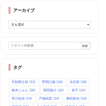
リ
ー
アーカイブ
ア
ー
カ
イ
ブ
タグ
竹財輝之助
(32)
野間口徹
(29)
光石研
(28)
橋本じゅん
(26)
曽田陵介
(26)
莉子
(24)
草川拓弥
(24)
戸塚純貴
(24)
勝村政信
(24)