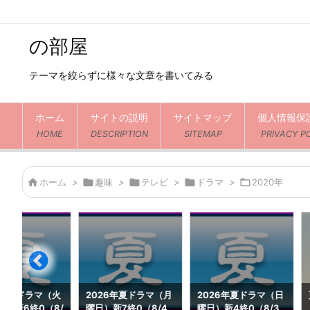
の部屋
テーマを絞らずに様々な文章を書いてみる
ホーム
サイトの説明
サイトマップ
個人情報保
HOME
DESCRIPTION
SITEMAP
PRIVACY P

ホーム
>

趣味
>

テレビ
>

ドラマ
>

2020年
6年夏ドラマ（火
2026年夏ドラマ（月
2026年夏ドラマ（日
続1新6終0（8/
曜日）新7終0（8/4
曜日）新4終0（8/3