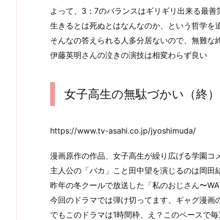
よって、3：7のバランスはギリギリ出来る最善
生きるとは死ぬとはなんなのか、という哲学を
そんなの答えられる人多分居ないので、無難な
伊藤英明さんの泣きの演技は相変わらず良い
女子高生の無駄づかい（終）
https://www.tv-asahi.co.jp/jyoshimuda/
漫画原作の作品、女子高生が繰り広げる学園コ
主人公の「バカ」こと田中望を演じるのは岡田
昨年の冬クールで放送した「私のおじさん〜WAT
今回のドラマでは弾け切ってます、ギャグ漫画の
でもこのドラマは1時間枠、え？このペースで毎