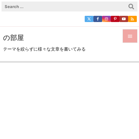

の部屋


テーマを絞らずに様々な文章を書いてみる
メニュ

サイド

前へ

次へ

検索