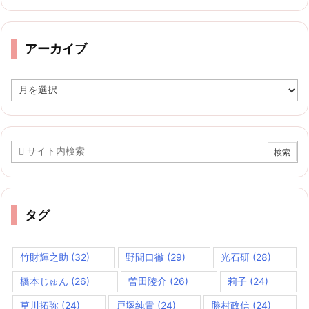
ゴ
リ
ー
アーカイブ
ア
ー
カ
イ
ブ
タグ
竹財輝之助
(32)
野間口徹
(29)
光石研
(28)
橋本じゅん
(26)
曽田陵介
(26)
莉子
(24)
草川拓弥
(24)
戸塚純貴
(24)
勝村政信
(24)