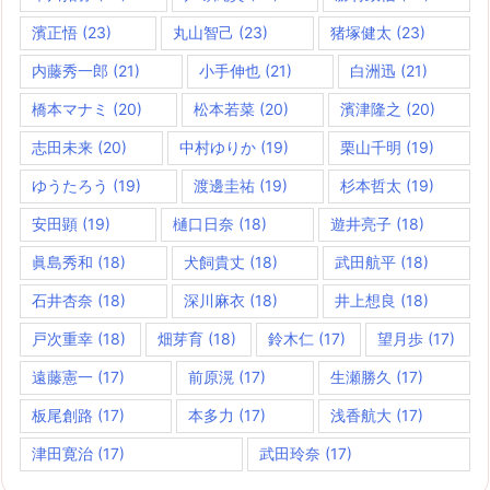
濱正悟
(23)
丸山智己
(23)
猪塚健太
(23)
内藤秀一郎
(21)
小手伸也
(21)
白洲迅
(21)
橋本マナミ
(20)
松本若菜
(20)
濱津隆之
(20)
志田未来
(20)
中村ゆりか
(19)
栗山千明
(19)
ゆうたろう
(19)
渡邊圭祐
(19)
杉本哲太
(19)
安田顕
(19)
樋口日奈
(18)
遊井亮子
(18)
眞島秀和
(18)
犬飼貴丈
(18)
武田航平
(18)
石井杏奈
(18)
深川麻衣
(18)
井上想良
(18)
戸次重幸
(18)
畑芽育
(18)
鈴木仁
(17)
望月歩
(17)
遠藤憲一
(17)
前原滉
(17)
生瀬勝久
(17)
板尾創路
(17)
本多力
(17)
浅香航大
(17)
津田寛治
(17)
武田玲奈
(17)