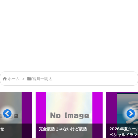

ホーム
>

宮川一朗太
らせ
完全復活じゃないけど復活
2026年夏クー
ペシャルドラマ0