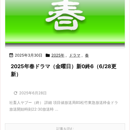

2025年3月30日

2025年
,
ドラマ
,
春
2025年春ドラマ（金曜日）新0終6（6/28更
新）

2025年6月28日
社畜人ヤブー（終） 詳細 項目値放送局BS松竹東急放送枠金ドラ
放送開始時刻22:30放送時 ...
記事を読む