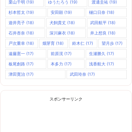
栗山千明
(19)
ゆうたろう
(19)
渡邊圭祐
(19)
杉本哲太
(19)
安田顕
(19)
樋口日奈
(18)
遊井亮子
(18)
犬飼貴丈
(18)
武田航平
(18)
石井杏奈
(18)
深川麻衣
(18)
井上想良
(18)
戸次重幸
(18)
畑芽育
(18)
鈴木仁
(17)
望月歩
(17)
遠藤憲一
(17)
前原滉
(17)
生瀬勝久
(17)
板尾創路
(17)
本多力
(17)
浅香航大
(17)
津田寛治
(17)
武田玲奈
(17)
スポンサーリンク