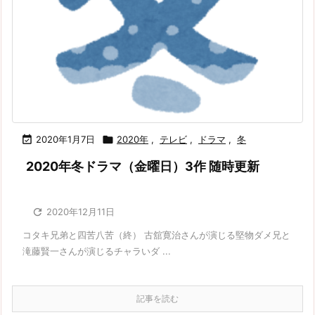

2020年1月7日

2020年
,
テレビ
,
ドラマ
,
冬
2020年冬ドラマ（金曜日）3作 随時更新

2020年12月11日
コタキ兄弟と四苦八苦（終） 古舘寛治さんが演じる堅物ダメ兄と
滝藤賢一さんが演じるチャラいダ ...
記事を読む