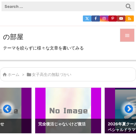

の部屋


テーマを絞らずに様々な文章を書いてみる
メニュ

サイド

ホーム
>

女子高生の無駄づかい

前へ

次へ

検索
らせ
完全復活じゃないけど復活
2026年夏クー
ペシャルドラマ1