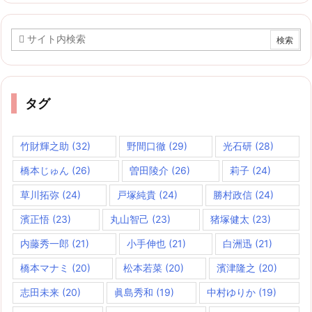
イ
ブ
タグ
竹財輝之助
(32)
野間口徹
(29)
光石研
(28)
橋本じゅん
(26)
曽田陵介
(26)
莉子
(24)
草川拓弥
(24)
戸塚純貴
(24)
勝村政信
(24)
濱正悟
(23)
丸山智己
(23)
猪塚健太
(23)
内藤秀一郎
(21)
小手伸也
(21)
白洲迅
(21)
橋本マナミ
(20)
松本若菜
(20)
濱津隆之
(20)
志田未来
(20)
眞島秀和
(19)
中村ゆりか
(19)