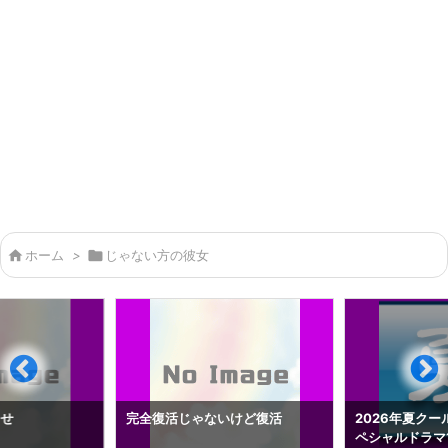

ホーム
>

じゃない方の彼女
らせ
完全復活じゃないけど復活
2026年夏クー
ペシャルドラマ1