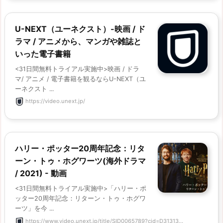
U-NEXT（ユーネクスト）-映画 / ド
ラマ / アニメから、マンガや雑誌と
いった電子書籍
<31日間無料トライアル実施中>映画 / ドラ
マ/ アニメ / 電子書籍を観るならU-NEXT（ユ
ーネクスト ...
https://video.unext.jp/
ハリー・ポッター20周年記念：リタ
ーン・トゥ・ホグワーツ(海外ドラマ
/ 2021) - 動画
<31日間無料トライアル実施中>「ハリー・ポ
ッター20周年記念：リターン・トゥ・ホグワ
ーツ」を今 ...
https://www.video.unext.jp/title/SID0065789?cid=D31313...