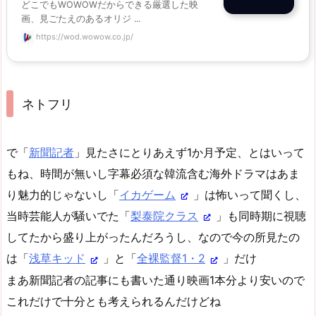
どこでもWOWOWだからできる厳選した映
画、見ごたえのあるオリジ ...
https://wod.wowow.co.jp/
ネトフリ
で「
新聞記者
」見たさにとりあえず1か月予定、とはいって
もね、時間が無いし字幕必須な韓流含む海外ドラマはあま
り魅力的じゃないし「
イカゲーム
」は怖いって聞くし、
当時芸能人が騒いでた「
梨泰院クラス
」も同時期に視聴
してたから盛り上がったんだろうし、なので今の所見たの
は「
浅草キッド
」と「
全裸監督1・2
」だけ
まあ新聞記者の記事にも書いた通り映画1本分より安いので
これだけで十分とも考えられるんだけどね