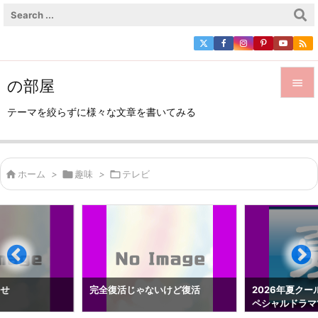

の部屋


テーマを絞らずに様々な文章を書いてみる
メニュ

サイド

ホーム
>

趣味
>

テレビ

前へ

次へ

検索
らせ
完全復活じゃないけど復活
2026年夏クー
ペシャルドラマ1