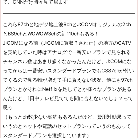
て、CNNだけ時々見て居ます
これら87chと地デジ地上波9chとJ:COMオリジナルの2ch
とBS9chとWOWOW3chの計110chもある！
J:COMになる前（J:COMに買収？された）の地方のCATV
を契約していた時はアナログで一番安いプランで見られる
チャンネル数はあまり多くなかったんだけど、J:COMにな
ってからは一番安いスタンダードプランでもCS87chが付い
てくるので見る物が増えて手に負えない状況、他にも97ch
プランとかそれにNetflixを足してとか様々なプランがある
んだけど、1日中テレビ見てても間に合わないでしょ？って
思う
（もっとch数少ない契約もあるんだけど、費用対効果って
いうのとネットや電話のセットプランっていうのもあって
スタンダードプランを選択しています）