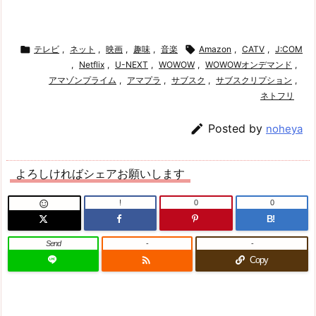

テレビ
,
ネット
,
映画
,
趣味
,
音楽

Amazon
,
CATV
,
J:COM
,
Netflix
,
U-NEXT
,
WOWOW
,
WOWOWオンデマンド
,
アマゾンプライム
,
アマプラ
,
サブスク
,
サブスクリプション
,
ネトフリ

Posted by
noheya
よろしければシェアお願いします
!
0
0

B!
Send
-
-

Copy