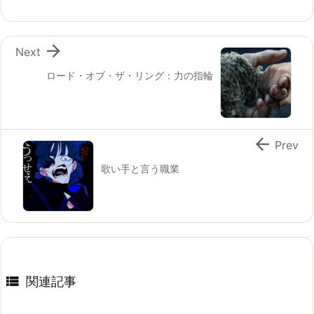

Next
ロード・オブ・ザ・リング：力の指輪

Prev
歌い手と言う職業

関連記事