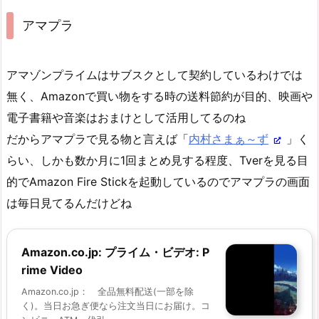
アマプラ
アマゾンプライムはサブスクとして契約しているわけでは
無く、Amazonで買い物をする時の送料節約が目的、映画や
電子書籍や音楽はおまけとして活用してるのね
だからアマプラで見る物と言えば「
内村さまぁ～ず
」く
らい、しかも数か月に1回まとめ見する程度、Tverを見る目
的でAmazon Fire Stickを起動しているのでアマプラの画面
は毎日見てるんだけどね
Amazon.co.jp: プライム・ビデオ: P
rime Video
Amazon.co.jp： 全品無料配送(一部を除
く)。当日お急ぎ便なら注文当日にお届け。コ