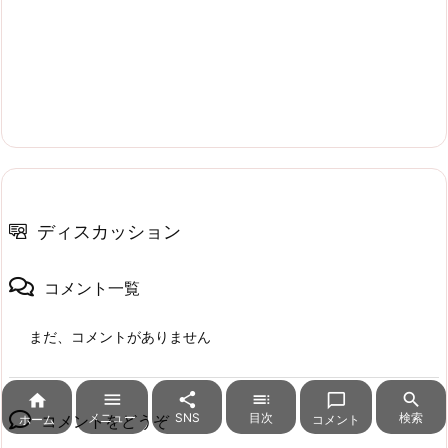
ディスカッション
コメント一覧
まだ、コメントがありません






メニュー
SNS
目次
検索
コメントをどうぞ
ホーム
コメント