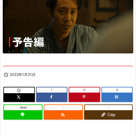

2022年1月31日
!
0
0

B!
Send
-
-

Copy