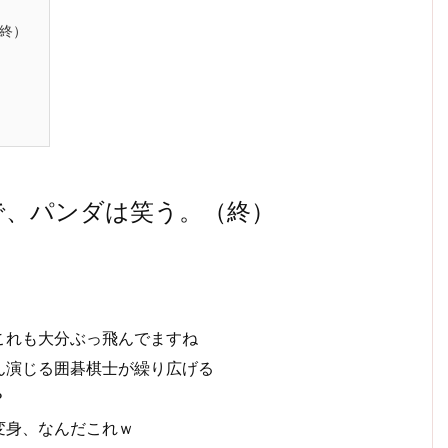
終）
で、パンダは笑う。（終）
これも大分ぶっ飛んでますね
ん演じる囲碁棋士が繰り広げる
？
変身、なんだこれｗ