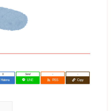
0
Send
-
-

Hatena
LINE
RSS
Copy