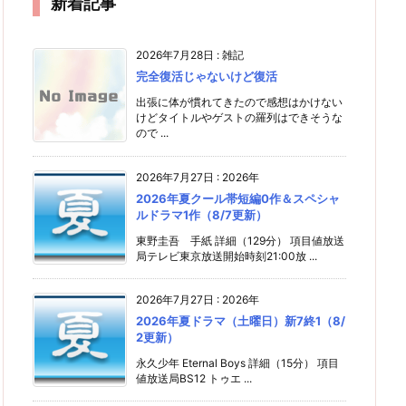
新着記事
2026年7月28日
:
雑記
完全復活じゃないけど復活
出張に体が慣れてきたので感想はかけない
けどタイトルやゲストの羅列はできそうな
ので ...
2026年7月27日
:
2026年
2026年夏クール帯短編0作＆スペシャ
ルドラマ1作（8/7更新）
東野圭吾 手紙 詳細（129分） 項目値放送
局テレビ東京放送開始時刻21:00放 ...
2026年7月27日
:
2026年
2026年夏ドラマ（土曜日）新7終1（8/
2更新）
永久少年 Eternal Boys 詳細（15分） 項目
値放送局BS12 トゥエ ...