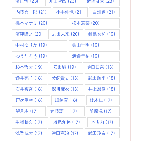
濱正悟
(23)
丸山智己
(23)
猪塚健太
(23)
内藤秀一郎
(21)
小手伸也
(21)
白洲迅
(21)
橋本マナミ
(20)
松本若菜
(20)
濱津隆之
(20)
志田未来
(20)
眞島秀和
(19)
中村ゆりか
(19)
栗山千明
(19)
ゆうたろう
(19)
渡邊圭祐
(19)
杉本哲太
(19)
安田顕
(19)
樋口日奈
(18)
遊井亮子
(18)
犬飼貴丈
(18)
武田航平
(18)
石井杏奈
(18)
深川麻衣
(18)
井上想良
(18)
戸次重幸
(18)
畑芽育
(18)
鈴木仁
(17)
望月歩
(17)
遠藤憲一
(17)
前原滉
(17)
生瀬勝久
(17)
板尾創路
(17)
本多力
(17)
浅香航大
(17)
津田寛治
(17)
武田玲奈
(17)