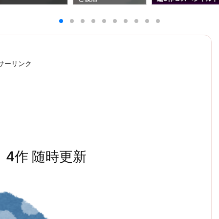
ラマ1作（8/7更新）
サーリンク
）4作 随時更新