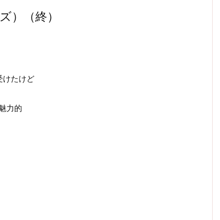
ォーズ）（終）
受けたけど
魅力的