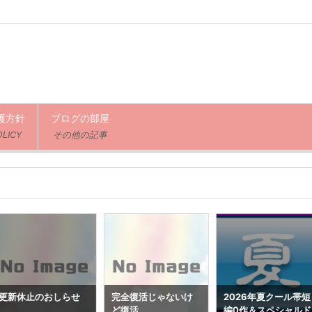
護方針
ブログの部屋
OLICY
その他の記事
更新休止のおしらせ
完全復活じゃないけ
2026年夏クール帯短
ど復活
編0作＆スペシャルド