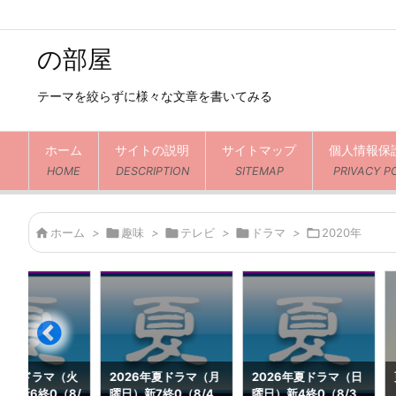
の部屋
テーマを絞らずに様々な文章を書いてみる
ホーム
サイトの説明
サイトマップ
個人情報保
HOME
DESCRIPTION
SITEMAP
PRIVACY P

ホーム
>

趣味
>

テレビ
>

ドラマ
>

2020年
6年夏ドラマ（火
2026年夏ドラマ（月
2026年夏ドラマ（日
続1新6終0（8/
曜日）新7終0（8/4
曜日）新4終0（8/3