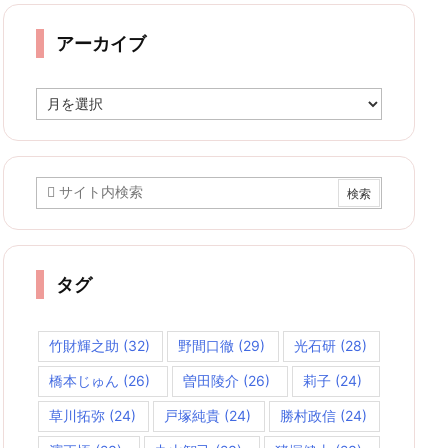
リ
ー
アーカイブ
ア
ー
カ
イ
ブ
タグ
竹財輝之助
(32)
野間口徹
(29)
光石研
(28)
橋本じゅん
(26)
曽田陵介
(26)
莉子
(24)
草川拓弥
(24)
戸塚純貴
(24)
勝村政信
(24)