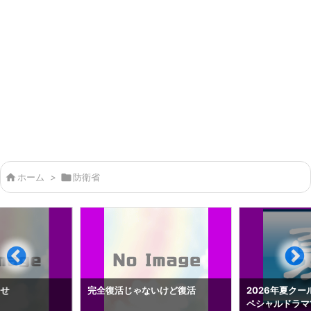

ホーム
>

防衛省
らせ
完全復活じゃないけど復活
2026年夏クー
ペシャルドラマ1