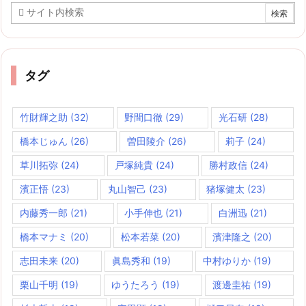
タグ
竹財輝之助
(32)
野間口徹
(29)
光石研
(28)
橋本じゅん
(26)
曽田陵介
(26)
莉子
(24)
草川拓弥
(24)
戸塚純貴
(24)
勝村政信
(24)
濱正悟
(23)
丸山智己
(23)
猪塚健太
(23)
内藤秀一郎
(21)
小手伸也
(21)
白洲迅
(21)
橋本マナミ
(20)
松本若菜
(20)
濱津隆之
(20)
志田未来
(20)
眞島秀和
(19)
中村ゆりか
(19)
栗山千明
(19)
ゆうたろう
(19)
渡邊圭祐
(19)