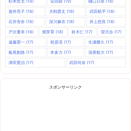
杉本哲太
(19)
安田顕
(19)
樋口日奈
(18)
遊井亮子
(18)
犬飼貴丈
(18)
武田航平
(18)
石井杏奈
(18)
深川麻衣
(18)
井上想良
(18)
戸次重幸
(18)
畑芽育
(18)
鈴木仁
(17)
望月歩
(17)
遠藤憲一
(17)
前原滉
(17)
生瀬勝久
(17)
板尾創路
(17)
本多力
(17)
浅香航大
(17)
津田寛治
(17)
武田玲奈
(17)
スポンサーリンク