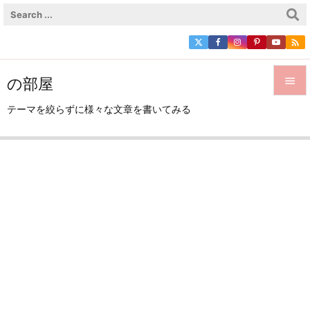

の部屋


テーマを絞らずに様々な文章を書いてみる
メニュ

サイド

前へ

次へ

検索