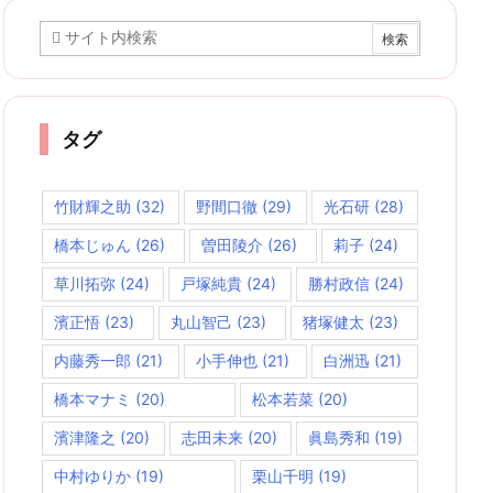
ブ
タグ
竹財輝之助
(32)
野間口徹
(29)
光石研
(28)
橋本じゅん
(26)
曽田陵介
(26)
莉子
(24)
草川拓弥
(24)
戸塚純貴
(24)
勝村政信
(24)
濱正悟
(23)
丸山智己
(23)
猪塚健太
(23)
内藤秀一郎
(21)
小手伸也
(21)
白洲迅
(21)
橋本マナミ
(20)
松本若菜
(20)
濱津隆之
(20)
志田未来
(20)
眞島秀和
(19)
中村ゆりか
(19)
栗山千明
(19)