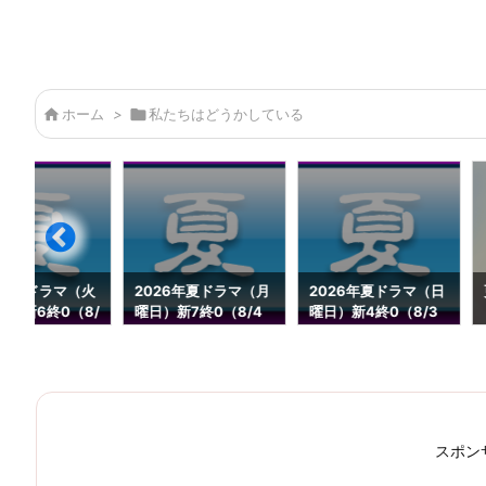

ホーム
>

私たちはどうかしている
6年夏ドラマ（火
2026年夏ドラマ（月
2026年夏ドラマ（日
続1新6終0（8/
曜日）新7終0（8/4
曜日）新4終0（8/3
）
更新）
更新）
スポン