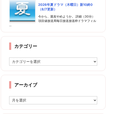
2026年夏ドラマ（木曜日）新10終0
（8/7更新）
今から、親友やめようか。 詳細（30分）
項目値放送局毎日放送放送枠ドラマフィル
...
カテゴリー
カ
テ
ゴ
リ
ー
アーカイブ
ア
ー
カ
イ