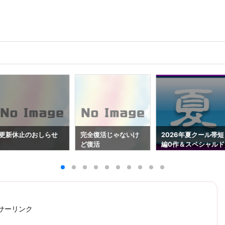
更新休止のおしらせ
完全復活じゃないけ
2026年夏クール帯短
ど復活
編0作＆スペシャルド
ラマ1作（8/7更新）
サーリンク