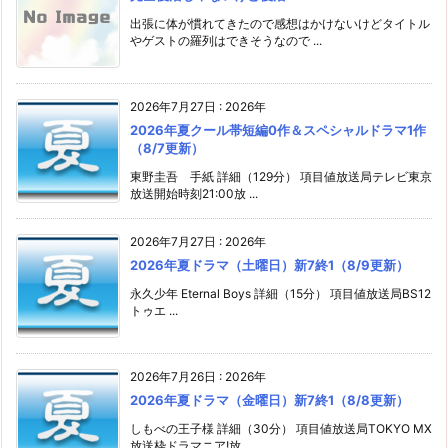
出張に体が慣れてきたので感想はかけないけどタイトル
やゲストの羅列はできそうなので ...
2026年7月27日
:
2026年
2026年夏クール帯短編0作＆スペシャルドラマ1作
（8/7更新）
東野圭吾 手紙 詳細（129分） 項目値放送局テレビ東京
放送開始時刻21:00放 ...
2026年7月27日
:
2026年
2026年夏ドラマ（土曜日）新7終1（8/9更新）
永久少年 Eternal Boys 詳細（15分） 項目値放送局BS12
トゥエ ...
2026年7月26日
:
2026年
2026年夏ドラマ（金曜日）新7終1（8/8更新）
しもべの王子様 詳細（30分） 項目値放送局TOKYO MX
放送枠ドラマニア!放 ...