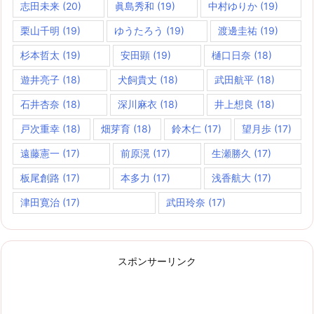
志田未来
(20)
眞島秀和
(19)
中村ゆりか
(19)
栗山千明
(19)
ゆうたろう
(19)
渡邊圭祐
(19)
杉本哲太
(19)
安田顕
(19)
樋口日奈
(18)
遊井亮子
(18)
犬飼貴丈
(18)
武田航平
(18)
石井杏奈
(18)
深川麻衣
(18)
井上想良
(18)
戸次重幸
(18)
畑芽育
(18)
鈴木仁
(17)
望月歩
(17)
遠藤憲一
(17)
前原滉
(17)
生瀬勝久
(17)
板尾創路
(17)
本多力
(17)
浅香航大
(17)
津田寛治
(17)
武田玲奈
(17)
スポンサーリンク