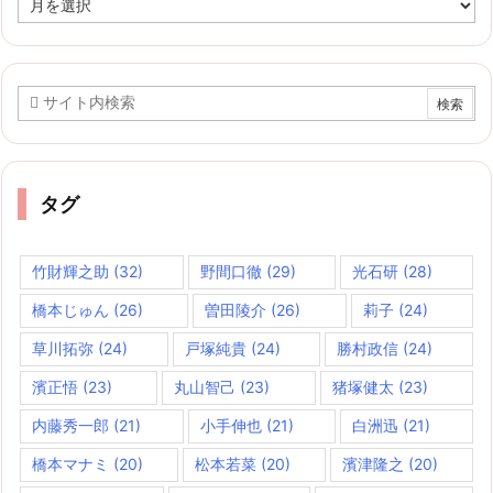
ー
カ
イ
ブ
タグ
竹財輝之助
(32)
野間口徹
(29)
光石研
(28)
橋本じゅん
(26)
曽田陵介
(26)
莉子
(24)
草川拓弥
(24)
戸塚純貴
(24)
勝村政信
(24)
濱正悟
(23)
丸山智己
(23)
猪塚健太
(23)
内藤秀一郎
(21)
小手伸也
(21)
白洲迅
(21)
橋本マナミ
(20)
松本若菜
(20)
濱津隆之
(20)