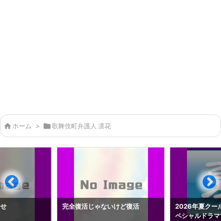

ホーム
>

歌舞伎町弁護人 凛花
らせ
完全復活じゃないけど復活
2026年夏クー
ペシャルドラマ1