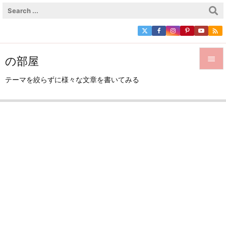

の部屋


テーマを絞らずに様々な文章を書いてみる
メニュ

サイド

前へ

次へ

検索