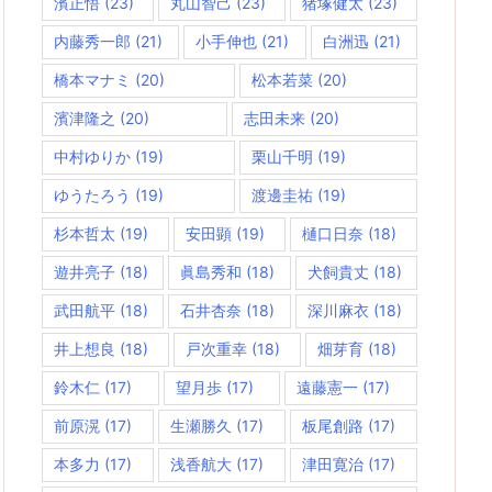
濱正悟
(23)
丸山智己
(23)
猪塚健太
(23)
内藤秀一郎
(21)
小手伸也
(21)
白洲迅
(21)
橋本マナミ
(20)
松本若菜
(20)
濱津隆之
(20)
志田未来
(20)
中村ゆりか
(19)
栗山千明
(19)
ゆうたろう
(19)
渡邊圭祐
(19)
杉本哲太
(19)
安田顕
(19)
樋口日奈
(18)
遊井亮子
(18)
眞島秀和
(18)
犬飼貴丈
(18)
武田航平
(18)
石井杏奈
(18)
深川麻衣
(18)
井上想良
(18)
戸次重幸
(18)
畑芽育
(18)
鈴木仁
(17)
望月歩
(17)
遠藤憲一
(17)
前原滉
(17)
生瀬勝久
(17)
板尾創路
(17)
本多力
(17)
浅香航大
(17)
津田寛治
(17)