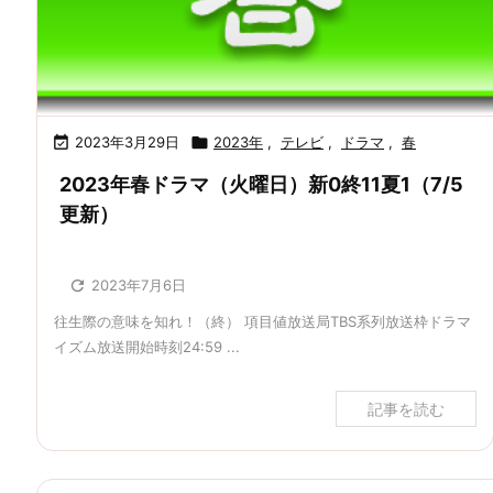

2023年3月29日

2023年
,
テレビ
,
ドラマ
,
春
2023年春ドラマ（火曜日）新0終11夏1（7/5
更新）

2023年7月6日
往生際の意味を知れ！（終） 項目値放送局TBS系列放送枠ドラマ
イズム放送開始時刻24:59 ...
記事を読む