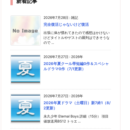
新着記事
2026年7月28日
:
雑記
完全復活じゃないけど復活
出張に体が慣れてきたので感想はかけない
けどタイトルやゲストの羅列はできそうな
ので ...
2026年7月27日
:
2026年
2026年夏クール帯短編0作＆スペシャ
ルドラマ0作（7/1更新）
2026年7月27日
:
2026年
2026年夏ドラマ（土曜日）新7終1（8/
2更新）
永久少年 Eternal Boys 詳細（15分） 項目
値放送局BS12 トゥエ ...