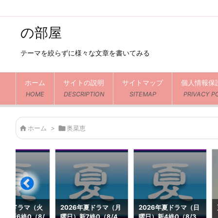
の部屋
テーマを絞らずに様々な文章を書いてみる
ホーム
サイトの説明
サイトマップ
個人情報保
HOME
DESCRIPTION
SITEMAP
PRIVACY P

ホーム
>

奥菜恵
6年夏ドラマ（火
2026年夏ドラマ（月
2026年夏ドラマ（日
続1新6終0（8/
曜日）新7終0（8/4
曜日）新4終0（8/3