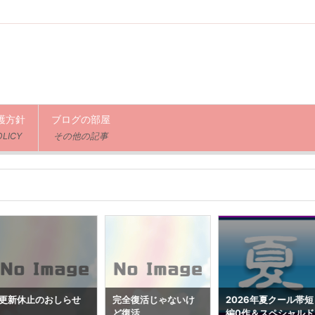
護方針
ブログの部屋
OLICY
その他の記事
更新休止のおしらせ
完全復活じゃないけ
2026年夏クール帯短
ど復活
編0作＆スペシャルド