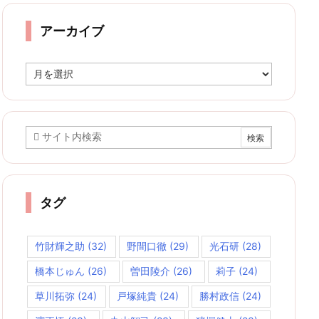
リ
ー
アーカイブ
ア
ー
カ
イ
ブ
タグ
竹財輝之助
(32)
野間口徹
(29)
光石研
(28)
橋本じゅん
(26)
曽田陵介
(26)
莉子
(24)
草川拓弥
(24)
戸塚純貴
(24)
勝村政信
(24)