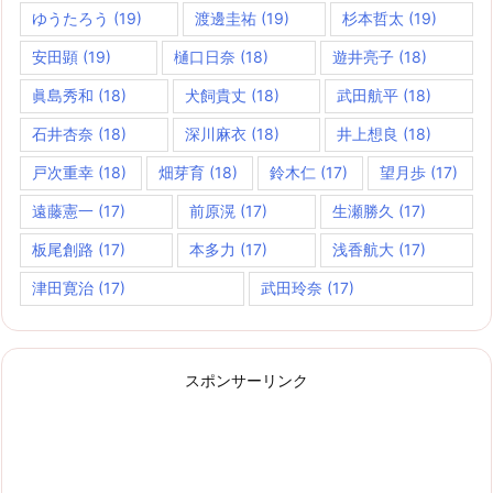
ゆうたろう
(19)
渡邊圭祐
(19)
杉本哲太
(19)
安田顕
(19)
樋口日奈
(18)
遊井亮子
(18)
眞島秀和
(18)
犬飼貴丈
(18)
武田航平
(18)
石井杏奈
(18)
深川麻衣
(18)
井上想良
(18)
戸次重幸
(18)
畑芽育
(18)
鈴木仁
(17)
望月歩
(17)
遠藤憲一
(17)
前原滉
(17)
生瀬勝久
(17)
板尾創路
(17)
本多力
(17)
浅香航大
(17)
津田寛治
(17)
武田玲奈
(17)
スポンサーリンク