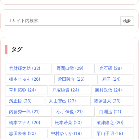
カ
イ
ブ
タグ
竹財輝之助
(32)
野間口徹
(29)
光石研
(28)
橋本じゅん
(26)
曽田陵介
(26)
莉子
(24)
草川拓弥
(24)
戸塚純貴
(24)
勝村政信
(24)
濱正悟
(23)
丸山智己
(23)
猪塚健太
(23)
内藤秀一郎
(21)
小手伸也
(21)
白洲迅
(21)
橋本マナミ
(20)
松本若菜
(20)
濱津隆之
(20)
志田未来
(20)
中村ゆりか
(19)
栗山千明
(19)