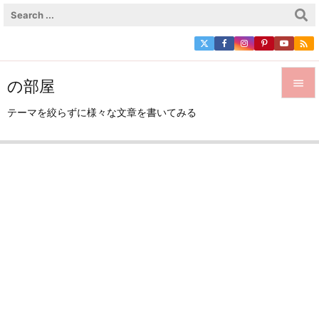

の部屋


テーマを絞らずに様々な文章を書いてみる
メニュ

サイド

前へ

次へ

検索