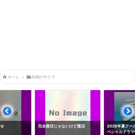

ホーム
>

同期のサクラ
らせ
完全復活じゃないけど復活
2026年夏クー
ペシャルドラマ0