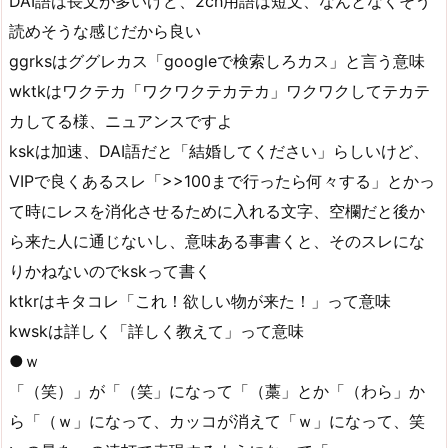
DAI語は長文が多いけど、2ch用語は短文、なんとなくそう
読めそうな感じだから良い
ggrksはググレカス「googleで検索しろカス」と言う意味
wktkはワクテカ「ワクワクテカテカ」ワクワクしてテカテ
カしてる様、ニュアンスですよ
kskは加速、DAI語だと「結婚してください」らしいけど、
VIPで良くあるスレ「>>100まで行ったら何々する」とかっ
て時にレスを消化させるために入れる文字、空欄だと後か
ら来た人に通じないし、意味ある事書くと、そのスレにな
りかねないのでkskって書く
ktkrはキタコレ「これ！欲しい物が来た！」って意味
kwskは詳しく「詳しく教えて」って意味
●ｗ
「（笑）」が「（笑」になって「（藁」とか「（わら」か
ら「（ｗ」になって、カッコが消えて「ｗ」になって、笑