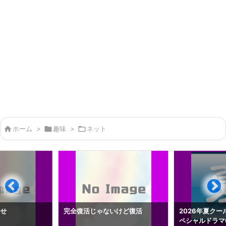

ホーム
>

趣味
>

ネット
らせ
完全復活じゃないけど復活
2026年夏クー
ペシャルドラマ0