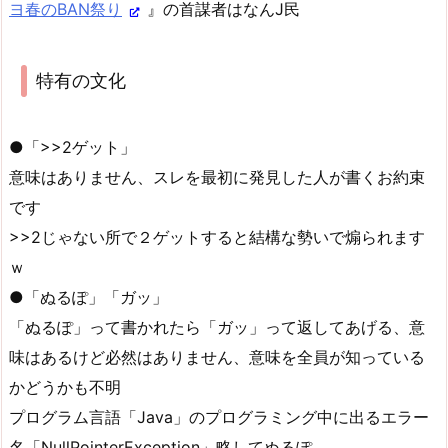
ヨ春のBAN祭り
』の首謀者はなんJ民
特有の文化
●「>>2ゲット」
意味はありません、スレを最初に発見した人が書くお約束
です
>>2じゃない所で２ゲットすると結構な勢いで煽られます
ｗ
●「ぬるぽ」「ガッ」
「ぬるぽ」って書かれたら「ガッ」って返してあげる、意
味はあるけど必然はありません、意味を全員が知っている
かどうかも不明
プログラム言語「Java」のプログラミング中に出るエラー
名「NullPointerException」略してぬるぽ