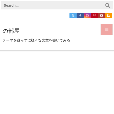

の部屋


テーマを絞らずに様々な文章を書いてみる
メニュ

サイド

前へ

次へ

検索