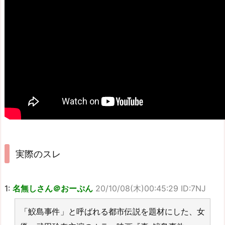
実際のスレ
1:
名無しさん＠おーぷん
20/10/08(木)00:45:29 ID:7NJ
「鮫島事件」と呼ばれる都市伝説を題材にした、女