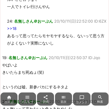
一人でトイレ行けんやん
24:
名無しさん＠おーぷん
20/10/11(日)22:52:00 ID:6ZX
>>18
あるって思ってたらモヤモヤするなら、ないって思う方
がよくない？実際にないし
19:
名無しさん＠おーぷん
20/10/11(日)22:50:37 ID:Jqo
やばいよ
きいたらまぢ死ぬょ(笑)
というのは嘘。新参バカにするネタよ






20:
名無しさん＠おーぷん
20/10/11(日)22:50:40 ID:DqY
メニュー
SNS
目次
検索
ホーム
コメント
まぁ無いって言わないと色々あれやしな