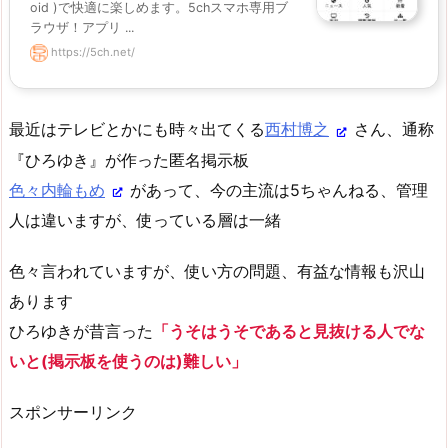
oid )で快適に楽しめます。5chスマホ専用ブ
ラウザ！アプリ ...
https://5ch.net/
最近はテレビとかにも時々出てくる
西村博之
さん、通称
『ひろゆき』が作った匿名掲示板
色々内輪もめ
があって、今の主流は5ちゃんねる、管理
人は違いますが、使っている層は一緒
色々言われていますが、使い方の問題、有益な情報も沢山
あります
ひろゆきが昔言った
「うそはうそであると見抜ける人でな
いと(掲示板を使うのは)難しい」
スポンサーリンク