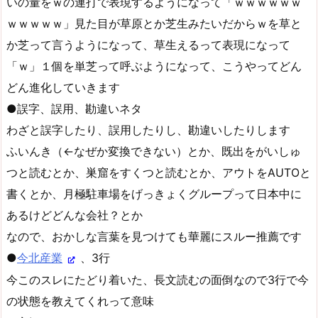
いの量をｗの連打で表現するようになって「ｗｗｗｗｗｗ
ｗｗｗｗｗ」見た目が草原とか芝生みたいだからｗを草と
か芝って言うようになって、草生えるって表現になって
「ｗ」１個を単芝って呼ぶようになって、こうやってどん
どん進化していきます
●誤字、誤用、勘違いネタ
わざと誤字したり、誤用したりし、勘違いしたりします
ふいんき（←なぜか変換できない）とか、既出をがいしゅ
つと読むとか、巣窟をすくつと読むとか、アウトをAUTOと
書くとか、月極駐車場をげっきょくグループって日本中に
あるけどどんな会社？とか
なので、おかしな言葉を見つけても華麗にスルー推薦です
●
今北産業
、3行
今このスレにたどり着いた、長文読むの面倒なので3行で今
の状態を教えてくれって意味