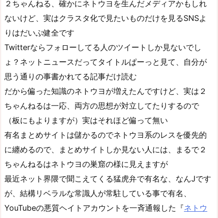
２ちゃんねる、確かにネトウヨを生んだメディアかもしれ
ないけど、実はクラスタ化で見たいものだけを見るSNSよ
りはだいぶ健全です
Twitterならフォローしてる人のツイートしか見ないでし
ょ？ネットニュースだってタイトルぱーっと見て、自分が
思う通りの事書かれてる記事だけ読む
だから偏った知識のネトウヨが増えたんですけど、実は２
ちゃんねるは一応、両方の思想が対立してたりするので
（板にもよりますが）実はそれほど偏って無い
有名まとめサイトは儲かるのでネトウヨ系のレスを優先的
に纏めるので、まとめサイトしか見ない人には、まるで２
ちゃんねるはネトウヨの巣窟の様に見えますが
最近ネット界隈で聞こえてくる猛虎弁で有名な、なんJです
が、結構リベラルな常識人が常駐している事で有名、
YouTubeの悪質ヘイトアカウントを一斉通報した『
ネトウ