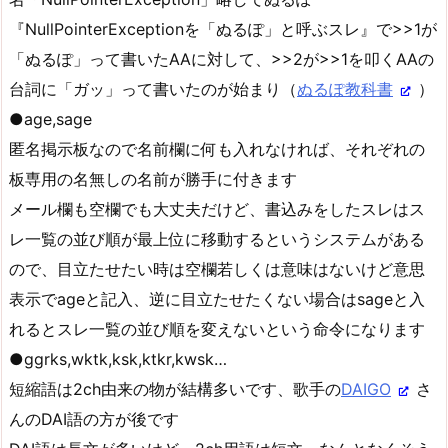
『NullPointerExceptionを「ぬるぽ」と呼ぶスレ』で>>1が
「ぬるぽ」って書いたAAに対して、>>2が>>1を叩くAAの
台詞に「ガッ」って書いたのが始まり（
ぬるぽ教科書
）
●age,sage
匿名掲示板なので名前欄に何も入れなければ、それぞれの
板専用の名無しの名前が勝手に付きます
メール欄も空欄でも大丈夫だけど、書込みをしたスレはス
レ一覧の並び順が最上位に移動するというシステムがある
ので、目立たせたい時は空欄若しくは意味はないけど意思
表示でageと記入、逆に目立たせたくない場合はsageと入
れるとスレ一覧の並び順を変えないという命令になります
●ggrks,wktk,ksk,ktkr,kwsk…
短縮語は2ch由来の物が結構多いです、歌手の
DAIGO
さ
んのDAI語の方が後です