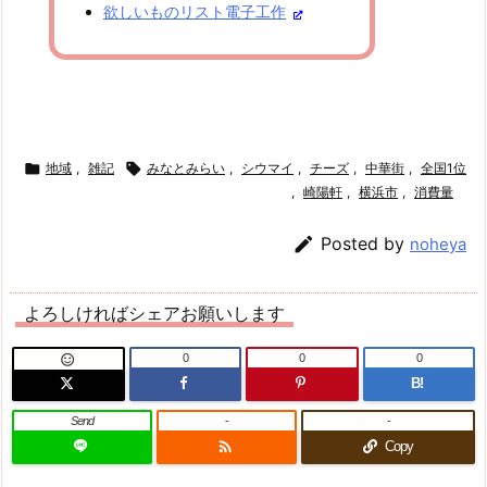
欲しいものリスト電子工作

地域
,
雑記

みなとみらい
,
シウマイ
,
チーズ
,
中華街
,
全国1位
,
崎陽軒
,
横浜市
,
消費量

Posted by
noheya
よろしければシェアお願いします
0
0
0

B!
Send
-
-

Copy