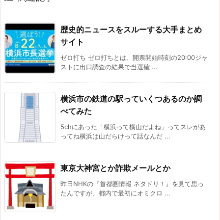
歴史的ニュースをスルーする大手まとめ
サイト
ゼロ打ち ゼロ打ちとは、開票開始時刻の20:00ジャ
ストに出口調査の結果で当選確 ...
横浜市の鉄道の駅っていくつあるのか調
べてみた
5chにあった「横浜って横山だよね」ってスレがあ
ってね横浜は山だらけって話なんだ ...
東京大神宮とか詐欺メールとか
昨日NHKの『首都圏情報 ネタドリ！』を見て思っ
たんですが、都内で最初にオミクロ ...