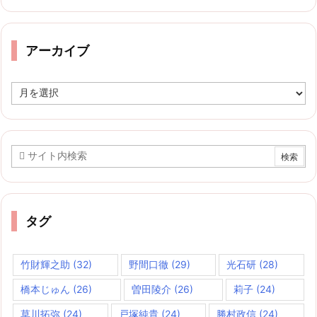
ゴ
リ
ー
アーカイブ
ア
ー
カ
イ
ブ
タグ
竹財輝之助
(32)
野間口徹
(29)
光石研
(28)
橋本じゅん
(26)
曽田陵介
(26)
莉子
(24)
草川拓弥
(24)
戸塚純貴
(24)
勝村政信
(24)