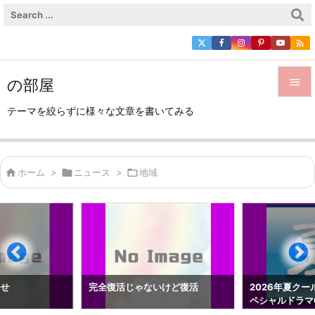

の部屋


テーマを絞らずに様々な文章を書いてみる
メニュ

サイド

ホーム
>

ニュース
>

地域

前へ

次へ

検索
らせ
完全復活じゃないけど復活
2026年夏クー
ペシャルドラマ0