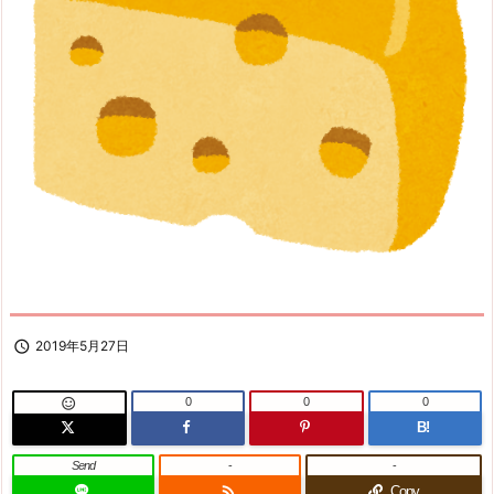

2019年5月27日
0
0
0

B!
Send
-
-

Copy