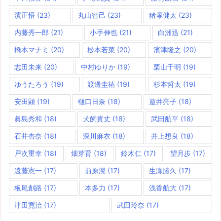
濱正悟
(23)
丸山智己
(23)
猪塚健太
(23)
内藤秀一郎
(21)
小手伸也
(21)
白洲迅
(21)
橋本マナミ
(20)
松本若菜
(20)
濱津隆之
(20)
志田未来
(20)
中村ゆりか
(19)
栗山千明
(19)
ゆうたろう
(19)
渡邊圭祐
(19)
杉本哲太
(19)
安田顕
(19)
樋口日奈
(18)
遊井亮子
(18)
眞島秀和
(18)
犬飼貴丈
(18)
武田航平
(18)
石井杏奈
(18)
深川麻衣
(18)
井上想良
(18)
戸次重幸
(18)
畑芽育
(18)
鈴木仁
(17)
望月歩
(17)
遠藤憲一
(17)
前原滉
(17)
生瀬勝久
(17)
板尾創路
(17)
本多力
(17)
浅香航大
(17)
津田寛治
(17)
武田玲奈
(17)