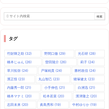
カ
イ
ブ
タグ
竹財輝之助
(32)
野間口徹
(29)
光石研
(28)
橋本じゅん
(26)
曽田陵介
(26)
莉子
(24)
草川拓弥
(24)
戸塚純貴
(24)
勝村政信
(24)
濱正悟
(23)
丸山智己
(23)
猪塚健太
(23)
内藤秀一郎
(21)
小手伸也
(21)
白洲迅
(21)
橋本マナミ
(20)
松本若菜
(20)
濱津隆之
(20)
志田未来
(20)
眞島秀和
(19)
中村ゆりか
(19)