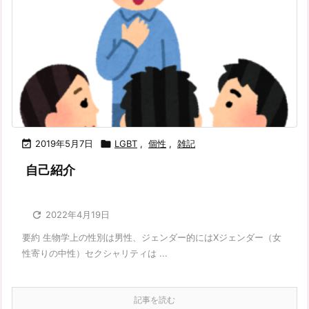

2019年5月7日

LGBT
,
個性
,
雑記
自己紹介

2022年4月19日
要約 生物学上の性別は男性、ジェンダー的にはXジェンダー（女
性寄りの中性）セクシャリティは ...
記事を読む