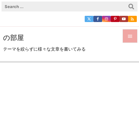

の部屋


テーマを絞らずに様々な文章を書いてみる
メニュ

サイド

前へ

次へ

検索