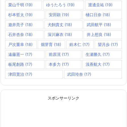
栗山千明
(19)
ゆうたろう
(19)
渡邊圭祐
(19)
杉本哲太
(19)
安田顕
(19)
樋口日奈
(18)
遊井亮子
(18)
犬飼貴丈
(18)
武田航平
(18)
石井杏奈
(18)
深川麻衣
(18)
井上想良
(18)
戸次重幸
(18)
畑芽育
(18)
鈴木仁
(17)
望月歩
(17)
遠藤憲一
(17)
前原滉
(17)
生瀬勝久
(17)
板尾創路
(17)
本多力
(17)
浅香航大
(17)
津田寛治
(17)
武田玲奈
(17)
スポンサーリンク