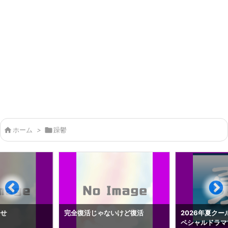

ホーム
>

躁鬱
らせ
完全復活じゃないけど復活
2026年夏クー
ペシャルドラマ1