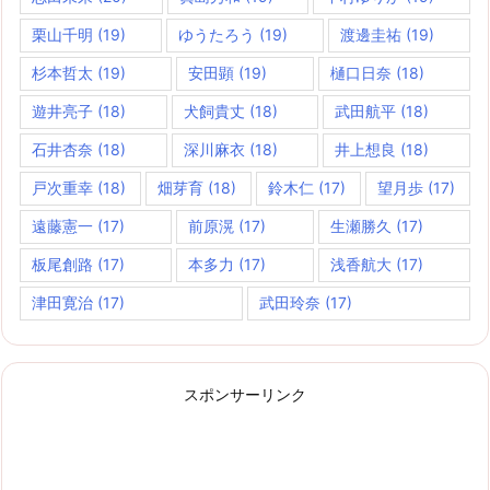
栗山千明
(19)
ゆうたろう
(19)
渡邊圭祐
(19)
杉本哲太
(19)
安田顕
(19)
樋口日奈
(18)
遊井亮子
(18)
犬飼貴丈
(18)
武田航平
(18)
石井杏奈
(18)
深川麻衣
(18)
井上想良
(18)
戸次重幸
(18)
畑芽育
(18)
鈴木仁
(17)
望月歩
(17)
遠藤憲一
(17)
前原滉
(17)
生瀬勝久
(17)
板尾創路
(17)
本多力
(17)
浅香航大
(17)
津田寛治
(17)
武田玲奈
(17)
スポンサーリンク