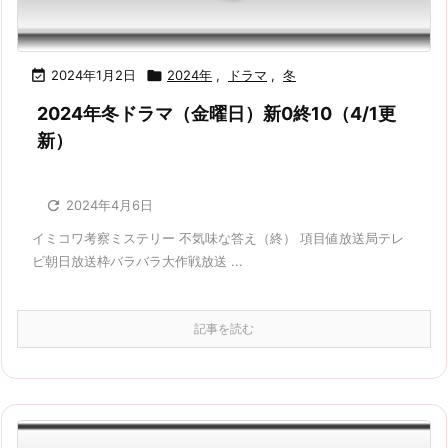

2024年1月2日

2024年
,
ドラマ
,
冬
2024年冬ドラマ（金曜日）新0終10（4/1更
新）

2024年4月6日
イミコワ考察ミステリー 不気味な答え（終） 項目値放送局テレ
ビ朝日放送枠バラバラ大作戦放送 ...
記事を読む