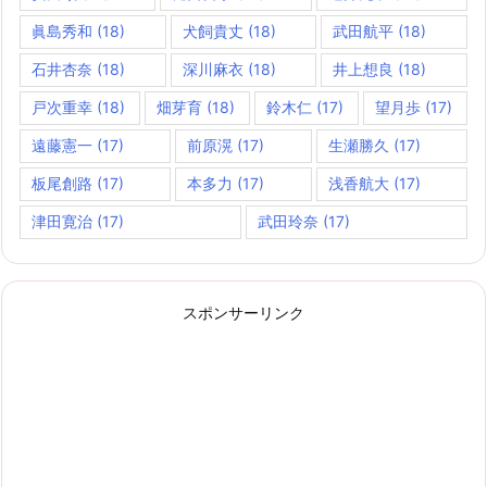
眞島秀和
(18)
犬飼貴丈
(18)
武田航平
(18)
石井杏奈
(18)
深川麻衣
(18)
井上想良
(18)
戸次重幸
(18)
畑芽育
(18)
鈴木仁
(17)
望月歩
(17)
遠藤憲一
(17)
前原滉
(17)
生瀬勝久
(17)
板尾創路
(17)
本多力
(17)
浅香航大
(17)
津田寛治
(17)
武田玲奈
(17)
スポンサーリンク