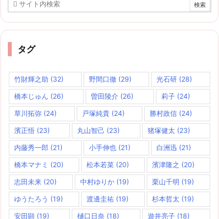
タグ
竹財輝之助
(32)
野間口徹
(29)
光石研
(28)
橋本じゅん
(26)
曽田陵介
(26)
莉子
(24)
草川拓弥
(24)
戸塚純貴
(24)
勝村政信
(24)
濱正悟
(23)
丸山智己
(23)
猪塚健太
(23)
内藤秀一郎
(21)
小手伸也
(21)
白洲迅
(21)
橋本マナミ
(20)
松本若菜
(20)
濱津隆之
(20)
志田未来
(20)
中村ゆりか
(19)
栗山千明
(19)
ゆうたろう
(19)
渡邊圭祐
(19)
杉本哲太
(19)
安田顕
(19)
樋口日奈
(18)
遊井亮子
(18)