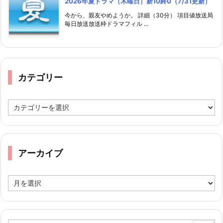
2026年夏ドラマ（木曜日）新10終0（7/31更新）
今から、親友やめようか。 詳細（30分） 項目値放送局
毎日放送放送枠ドラマフィル ...
カテゴリー
カ
テ
ゴ
リ
ー
アーカイブ
ア
ー
カ
イ
ブ