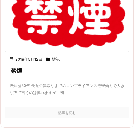

2019年5月12日

雑記
禁煙
喫煙歴30年 最近の異常なまでのコンプライアンス遵守傾向で大き
な声で言うのは憚れますが、初 ...
記事を読む