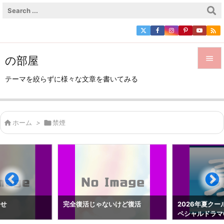

の部屋


テーマを絞らずに様々な文章を書いてみる
メニュ

サイド

ホーム
>

禁煙

前へ

次へ

検索
らせ
完全復活じゃないけど復活
2026年夏クー
ペシャルドラマ0