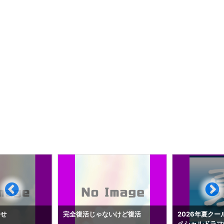
らせ
完全復活じゃないけど復活
2026年夏クー
ペシャルドラマ0