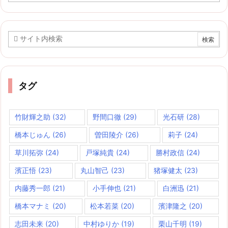
カ
イ
ブ
タグ
竹財輝之助
(32)
野間口徹
(29)
光石研
(28)
橋本じゅん
(26)
曽田陵介
(26)
莉子
(24)
草川拓弥
(24)
戸塚純貴
(24)
勝村政信
(24)
濱正悟
(23)
丸山智己
(23)
猪塚健太
(23)
内藤秀一郎
(21)
小手伸也
(21)
白洲迅
(21)
橋本マナミ
(20)
松本若菜
(20)
濱津隆之
(20)
志田未来
(20)
中村ゆりか
(19)
栗山千明
(19)