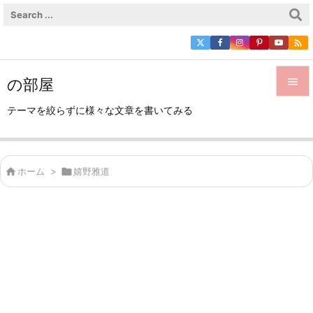

の部屋


テーマを絞らずに様々な文章を書いてみる
メニュ

サイド

ホーム
>

嬉野雅道

前へ

次へ

検索