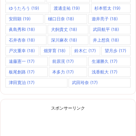
ゆうたろう
(19)
渡邊圭祐
(19)
杉本哲太
(19)
安田顕
(19)
樋口日奈
(18)
遊井亮子
(18)
眞島秀和
(18)
犬飼貴丈
(18)
武田航平
(18)
石井杏奈
(18)
深川麻衣
(18)
井上想良
(18)
戸次重幸
(18)
畑芽育
(18)
鈴木仁
(17)
望月歩
(17)
遠藤憲一
(17)
前原滉
(17)
生瀬勝久
(17)
板尾創路
(17)
本多力
(17)
浅香航大
(17)
津田寛治
(17)
武田玲奈
(17)
スポンサーリンク