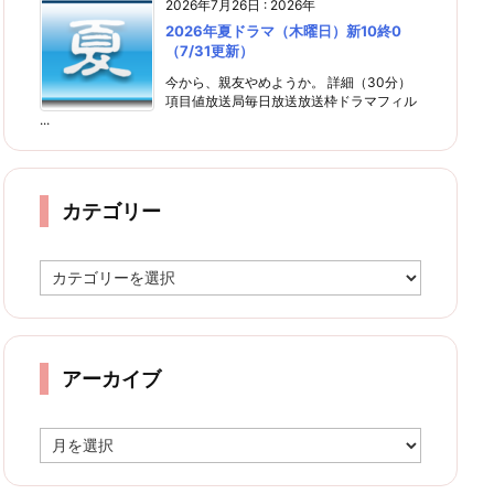
2026年7月26日
:
2026年
2026年夏ドラマ（木曜日）新10終0
（7/31更新）
今から、親友やめようか。 詳細（30分）
項目値放送局毎日放送放送枠ドラマフィル
...
カテゴリー
カ
テ
ゴ
リ
ー
アーカイブ
ア
ー
カ