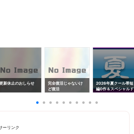
更新休止のおしらせ
完全復活じゃないけ
2026年夏クール帯短
ど復活
編0作＆スペシャルド
ラマ0作（7/1更新）
サーリンク