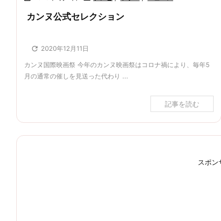
カンヌ公式セレクション

2020年12月11日
カンヌ国際映画祭 今年のカンヌ映画祭はコロナ禍により、毎年5
月の通常の催しを見送った代わり ...
記事を読む
スポン