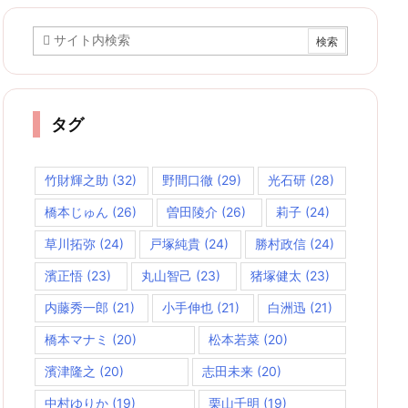
イ
ブ
タグ
竹財輝之助
(32)
野間口徹
(29)
光石研
(28)
橋本じゅん
(26)
曽田陵介
(26)
莉子
(24)
草川拓弥
(24)
戸塚純貴
(24)
勝村政信
(24)
濱正悟
(23)
丸山智己
(23)
猪塚健太
(23)
内藤秀一郎
(21)
小手伸也
(21)
白洲迅
(21)
橋本マナミ
(20)
松本若菜
(20)
濱津隆之
(20)
志田未来
(20)
中村ゆりか
(19)
栗山千明
(19)