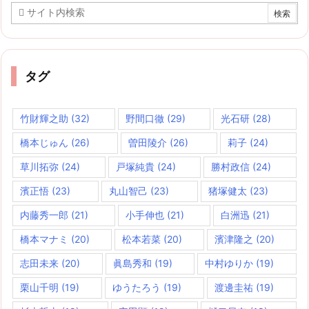
タグ
竹財輝之助
(32)
野間口徹
(29)
光石研
(28)
橋本じゅん
(26)
曽田陵介
(26)
莉子
(24)
草川拓弥
(24)
戸塚純貴
(24)
勝村政信
(24)
濱正悟
(23)
丸山智己
(23)
猪塚健太
(23)
内藤秀一郎
(21)
小手伸也
(21)
白洲迅
(21)
橋本マナミ
(20)
松本若菜
(20)
濱津隆之
(20)
志田未来
(20)
眞島秀和
(19)
中村ゆりか
(19)
栗山千明
(19)
ゆうたろう
(19)
渡邊圭祐
(19)