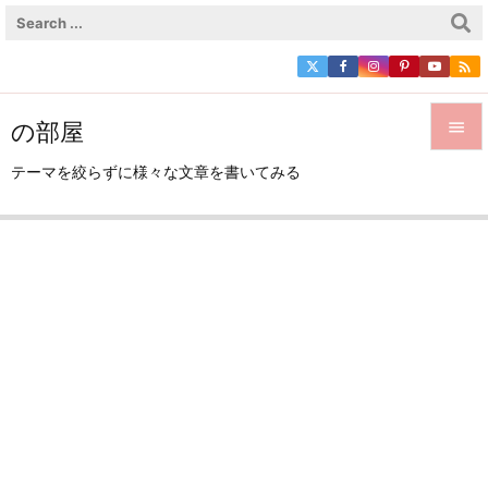

の部屋


テーマを絞らずに様々な文章を書いてみる
メニュ

サイド

前へ

次へ

検索