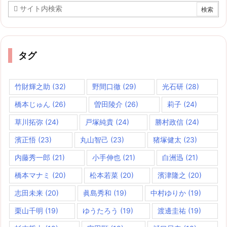
タグ
竹財輝之助
(32)
野間口徹
(29)
光石研
(28)
橋本じゅん
(26)
曽田陵介
(26)
莉子
(24)
草川拓弥
(24)
戸塚純貴
(24)
勝村政信
(24)
濱正悟
(23)
丸山智己
(23)
猪塚健太
(23)
内藤秀一郎
(21)
小手伸也
(21)
白洲迅
(21)
橋本マナミ
(20)
松本若菜
(20)
濱津隆之
(20)
志田未来
(20)
眞島秀和
(19)
中村ゆりか
(19)
栗山千明
(19)
ゆうたろう
(19)
渡邊圭祐
(19)