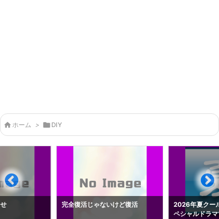

ホーム
>

DIY
らせ
完全復活じゃないけど復活
2026年夏クー
ペシャルドラマ1