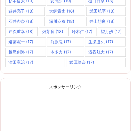
杉本哲太
(19)
安田顕
(19)
樋口日奈
(18)
遊井亮子
(18)
犬飼貴丈
(18)
武田航平
(18)
石井杏奈
(18)
深川麻衣
(18)
井上想良
(18)
戸次重幸
(18)
畑芽育
(18)
鈴木仁
(17)
望月歩
(17)
遠藤憲一
(17)
前原滉
(17)
生瀬勝久
(17)
板尾創路
(17)
本多力
(17)
浅香航大
(17)
津田寛治
(17)
武田玲奈
(17)
スポンサーリンク