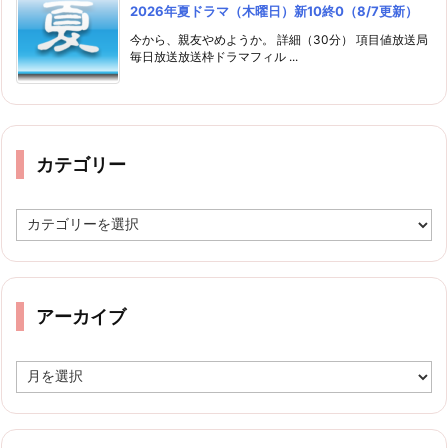
2026年夏ドラマ（木曜日）新10終0（8/7更新）
今から、親友やめようか。 詳細（30分） 項目値放送局
毎日放送放送枠ドラマフィル ...
カテゴリー
カ
テ
ゴ
リ
ー
アーカイブ
ア
ー
カ
イ
ブ