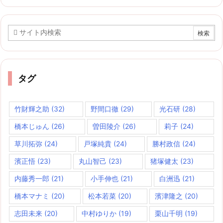
カ
イ
ブ
タグ
竹財輝之助
(32)
野間口徹
(29)
光石研
(28)
橋本じゅん
(26)
曽田陵介
(26)
莉子
(24)
草川拓弥
(24)
戸塚純貴
(24)
勝村政信
(24)
濱正悟
(23)
丸山智己
(23)
猪塚健太
(23)
内藤秀一郎
(21)
小手伸也
(21)
白洲迅
(21)
橋本マナミ
(20)
松本若菜
(20)
濱津隆之
(20)
志田未来
(20)
中村ゆりか
(19)
栗山千明
(19)