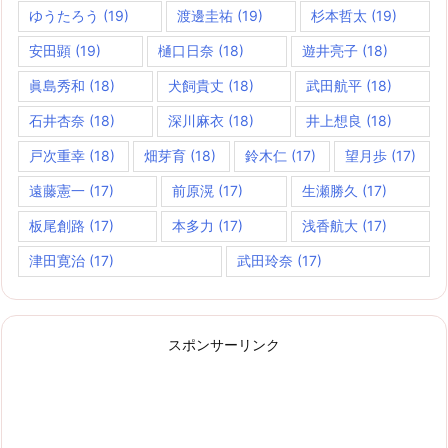
ゆうたろう
(19)
渡邊圭祐
(19)
杉本哲太
(19)
安田顕
(19)
樋口日奈
(18)
遊井亮子
(18)
眞島秀和
(18)
犬飼貴丈
(18)
武田航平
(18)
石井杏奈
(18)
深川麻衣
(18)
井上想良
(18)
戸次重幸
(18)
畑芽育
(18)
鈴木仁
(17)
望月歩
(17)
遠藤憲一
(17)
前原滉
(17)
生瀬勝久
(17)
板尾創路
(17)
本多力
(17)
浅香航大
(17)
津田寛治
(17)
武田玲奈
(17)
スポンサーリンク