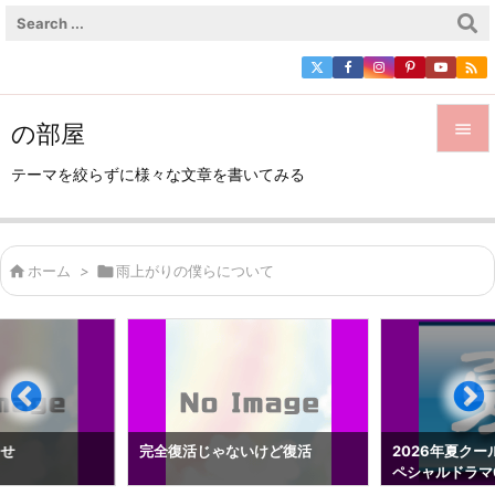

の部屋


テーマを絞らずに様々な文章を書いてみる
メニュ

サイド

ホーム
>

雨上がりの僕らについて

前へ

次へ

検索
らせ
完全復活じゃないけど復活
2026年夏クー
ペシャルドラマ0