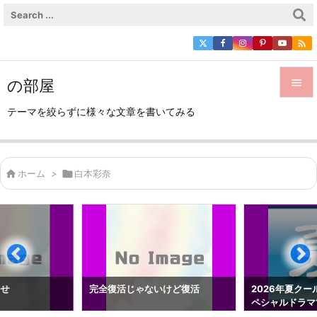

の部屋


テーマを絞らずに様々な文章を書いてみる
メニュ

サイド

ホーム
>

白本彩奈

前へ

次へ

検索
らせ
完全復活じゃないけど復活
2026年夏クー
ペシャルドラマ1