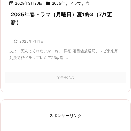

2025年3月30日

2025年
,
ドラマ
,
春
2025年春ドラマ（月曜日）夏1終3（7/1更
新）

2025年7月1日
夫よ、死んでくれないか（終） 詳細 項目値放送局テレビ東京系
列放送枠ドラマプレミア23放送 ...
記事を読む
スポンサーリンク