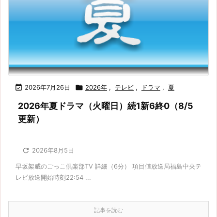

2026年7月26日

2026年
,
テレビ
,
ドラマ
,
夏
2026年夏ドラマ（火曜日）続1新6終0（8/5
更新）

2026年8月5日
早坂架威のごっこ倶楽部TV 詳細（6分） 項目値放送局福島中央テ
レビ放送開始時刻22:54 ...
記事を読む