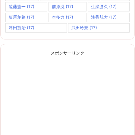
遠藤憲一
(17)
前原滉
(17)
生瀬勝久
(17)
板尾創路
(17)
本多力
(17)
浅香航大
(17)
津田寛治
(17)
武田玲奈
(17)
スポンサーリンク