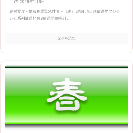

2026年1月6日
絶対零度～情報犯罪緊急捜査～（終） 詳細 項目値放送局フジテ
レビ系列放送枠月9放送開始時刻 ...
記事を読む