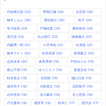
竹財輝之助
(32)
野間口徹
(29)
光石研
(28)
橋本じゅん
(26)
曽田陵介
(26)
莉子
(24)
草川拓弥
(24)
戸塚純貴
(24)
勝村政信
(24)
濱正悟
(23)
丸山智己
(23)
猪塚健太
(23)
内藤秀一郎
(21)
小手伸也
(21)
白洲迅
(21)
橋本マナミ
(20)
松本若菜
(20)
濱津隆之
(20)
志田未来
(20)
眞島秀和
(19)
中村ゆりか
(19)
栗山千明
(19)
ゆうたろう
(19)
渡邊圭祐
(19)
杉本哲太
(19)
安田顕
(19)
樋口日奈
(18)
遊井亮子
(18)
犬飼貴丈
(18)
武田航平
(18)
石井杏奈
(18)
深川麻衣
(18)
井上想良
(18)
戸次重幸
(18)
畑芽育
(18)
鈴木仁
(17)
望月歩
(17)