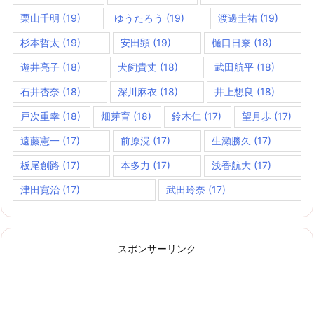
栗山千明
(19)
ゆうたろう
(19)
渡邊圭祐
(19)
杉本哲太
(19)
安田顕
(19)
樋口日奈
(18)
遊井亮子
(18)
犬飼貴丈
(18)
武田航平
(18)
石井杏奈
(18)
深川麻衣
(18)
井上想良
(18)
戸次重幸
(18)
畑芽育
(18)
鈴木仁
(17)
望月歩
(17)
遠藤憲一
(17)
前原滉
(17)
生瀬勝久
(17)
板尾創路
(17)
本多力
(17)
浅香航大
(17)
津田寛治
(17)
武田玲奈
(17)
スポンサーリンク