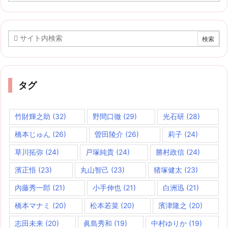
カ
イ
ブ
タグ
竹財輝之助
(32)
野間口徹
(29)
光石研
(28)
橋本じゅん
(26)
曽田陵介
(26)
莉子
(24)
草川拓弥
(24)
戸塚純貴
(24)
勝村政信
(24)
濱正悟
(23)
丸山智己
(23)
猪塚健太
(23)
内藤秀一郎
(21)
小手伸也
(21)
白洲迅
(21)
橋本マナミ
(20)
松本若菜
(20)
濱津隆之
(20)
志田未来
(20)
眞島秀和
(19)
中村ゆりか
(19)