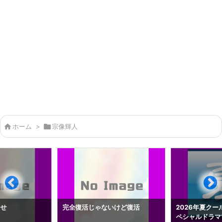

ホーム
>

宗像輝人
らせ
完全復活じゃないけど復活
2026年夏クー
ペシャルドラマ1