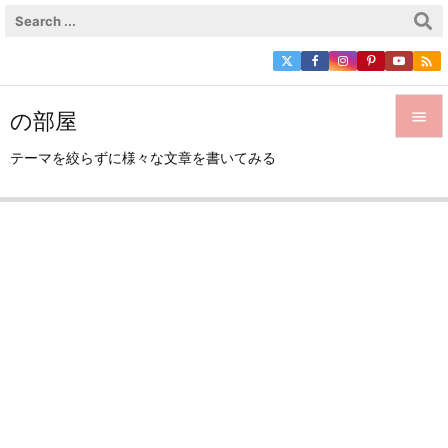

の部屋


テーマを絞らずに様々な文章を書いてみる
メニュ

サイド

前へ

次へ

検索