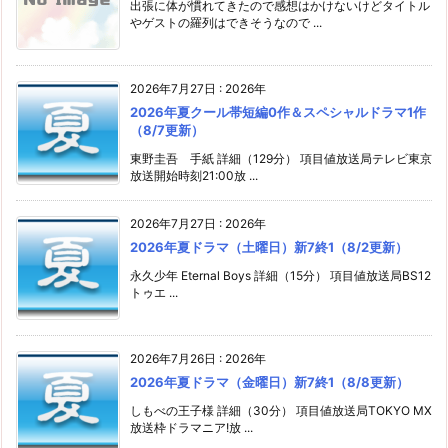
出張に体が慣れてきたので感想はかけないけどタイトル
やゲストの羅列はできそうなので ...
2026年7月27日
:
2026年
2026年夏クール帯短編0作＆スペシャルドラマ1作
（8/7更新）
東野圭吾 手紙 詳細（129分） 項目値放送局テレビ東京
放送開始時刻21:00放 ...
2026年7月27日
:
2026年
2026年夏ドラマ（土曜日）新7終1（8/2更新）
永久少年 Eternal Boys 詳細（15分） 項目値放送局BS12
トゥエ ...
2026年7月26日
:
2026年
2026年夏ドラマ（金曜日）新7終1（8/8更新）
しもべの王子様 詳細（30分） 項目値放送局TOKYO MX
放送枠ドラマニア!放 ...