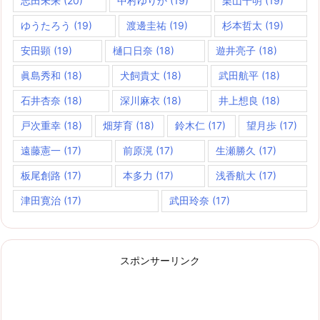
志田未来
(20)
中村ゆりか
(19)
栗山千明
(19)
ゆうたろう
(19)
渡邊圭祐
(19)
杉本哲太
(19)
安田顕
(19)
樋口日奈
(18)
遊井亮子
(18)
眞島秀和
(18)
犬飼貴丈
(18)
武田航平
(18)
石井杏奈
(18)
深川麻衣
(18)
井上想良
(18)
戸次重幸
(18)
畑芽育
(18)
鈴木仁
(17)
望月歩
(17)
遠藤憲一
(17)
前原滉
(17)
生瀬勝久
(17)
板尾創路
(17)
本多力
(17)
浅香航大
(17)
津田寛治
(17)
武田玲奈
(17)
スポンサーリンク