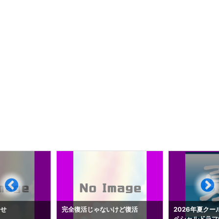
らせ
完全復活じゃないけど復活
2026年夏クー
ペシャルドラマ0