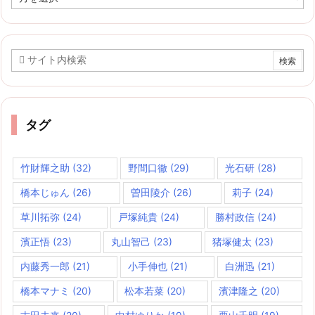
ー
カ
イ
ブ
タグ
竹財輝之助
(32)
野間口徹
(29)
光石研
(28)
橋本じゅん
(26)
曽田陵介
(26)
莉子
(24)
草川拓弥
(24)
戸塚純貴
(24)
勝村政信
(24)
濱正悟
(23)
丸山智己
(23)
猪塚健太
(23)
内藤秀一郎
(21)
小手伸也
(21)
白洲迅
(21)
橋本マナミ
(20)
松本若菜
(20)
濱津隆之
(20)