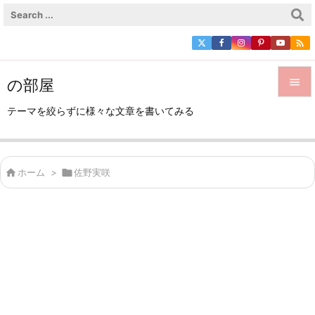

の部屋


テーマを絞らずに様々な文章を書いてみる
メニュ

サイド

ホーム
>

佐野実咲

前へ

次へ

検索