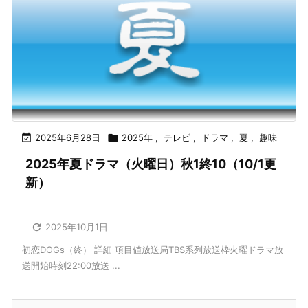

2025年6月28日

2025年
,
テレビ
,
ドラマ
,
夏
,
趣味
2025年夏ドラマ（火曜日）秋1終10（10/1更
新）

2025年10月1日
初恋DOGs（終） 詳細 項目値放送局TBS系列放送枠火曜ドラマ放
送開始時刻22:00放送 ...