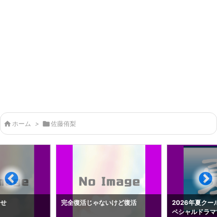

ホーム
>

佐藤侑梨
らせ
完全復活じゃないけど復活
2026年夏クー
ペシャルドラマ1