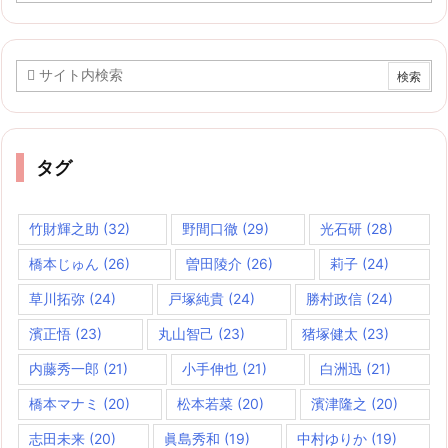
カ
イ
ブ
タグ
竹財輝之助
(32)
野間口徹
(29)
光石研
(28)
橋本じゅん
(26)
曽田陵介
(26)
莉子
(24)
草川拓弥
(24)
戸塚純貴
(24)
勝村政信
(24)
濱正悟
(23)
丸山智己
(23)
猪塚健太
(23)
内藤秀一郎
(21)
小手伸也
(21)
白洲迅
(21)
橋本マナミ
(20)
松本若菜
(20)
濱津隆之
(20)
志田未来
(20)
眞島秀和
(19)
中村ゆりか
(19)