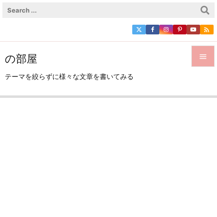

の部屋


テーマを絞らずに様々な文章を書いてみる
メニュ

サイド

前へ

次へ

検索