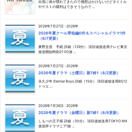
出張に体が慣れてきたので感想はかけないけどタイトル
やゲストの羅列はできそうなので ...
2026年7月27日
:
2026年
2026年夏クール帯短編0作＆スペシャルドラマ1作
（8/7更新）
東野圭吾 手紙 詳細（129分） 項目値放送局テレビ東京
放送開始時刻21:00放 ...
2026年7月27日
:
2026年
2026年夏ドラマ（土曜日）新7終1（8/2更新）
永久少年 Eternal Boys 詳細（15分） 項目値放送局BS12
トゥエ ...
2026年7月26日
:
2026年
2026年夏ドラマ（金曜日）新7終1（8/8更新）
しもべの王子様 詳細（30分） 項目値放送局TOKYO MX
放送枠ドラマニア!放 ...