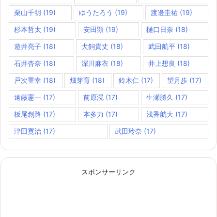
栗山千明
(19)
ゆうたろう
(19)
渡邊圭祐
(19)
杉本哲太
(19)
安田顕
(19)
樋口日奈
(18)
遊井亮子
(18)
犬飼貴丈
(18)
武田航平
(18)
石井杏奈
(18)
深川麻衣
(18)
井上想良
(18)
戸次重幸
(18)
畑芽育
(18)
鈴木仁
(17)
望月歩
(17)
遠藤憲一
(17)
前原滉
(17)
生瀬勝久
(17)
板尾創路
(17)
本多力
(17)
浅香航大
(17)
津田寛治
(17)
武田玲奈
(17)
スポンサーリンク