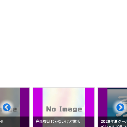
らせ
完全復活じゃないけど復活
2026年夏クー
ペシャルドラマ0