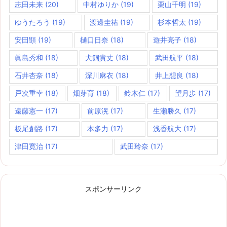
志田未来
(20)
中村ゆりか
(19)
栗山千明
(19)
ゆうたろう
(19)
渡邊圭祐
(19)
杉本哲太
(19)
安田顕
(19)
樋口日奈
(18)
遊井亮子
(18)
眞島秀和
(18)
犬飼貴丈
(18)
武田航平
(18)
石井杏奈
(18)
深川麻衣
(18)
井上想良
(18)
戸次重幸
(18)
畑芽育
(18)
鈴木仁
(17)
望月歩
(17)
遠藤憲一
(17)
前原滉
(17)
生瀬勝久
(17)
板尾創路
(17)
本多力
(17)
浅香航大
(17)
津田寛治
(17)
武田玲奈
(17)
スポンサーリンク