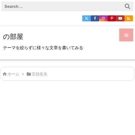

の部屋


テーマを絞らずに様々な文章を書いてみる
メニュ

サイド

ホーム
>

五頭岳夫

前へ

次へ

検索