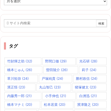
ー
カ
イ
ブ
タグ
竹財輝之助
(32)
野間口徹
(29)
光石研
(28)
橋本じゅん
(26)
曽田陵介
(26)
莉子
(24)
草川拓弥
(24)
戸塚純貴
(24)
勝村政信
(24)
濱正悟
(23)
丸山智己
(23)
猪塚健太
(23)
内藤秀一郎
(21)
小手伸也
(21)
白洲迅
(21)
橋本マナミ
(20)
松本若菜
(20)
濱津隆之
(20)