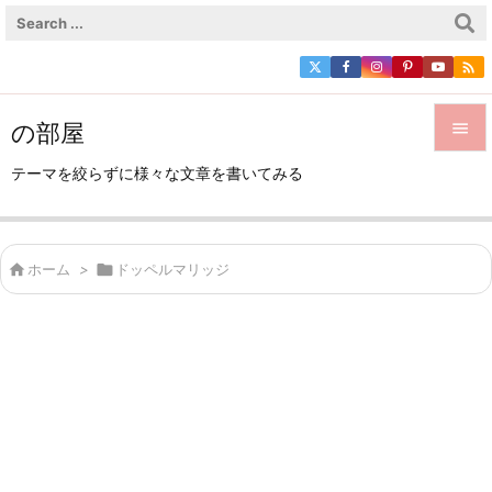

の部屋


テーマを絞らずに様々な文章を書いてみる
メニュ

サイド

ホーム
>

ドッペルマリッジ

前へ

次へ

検索