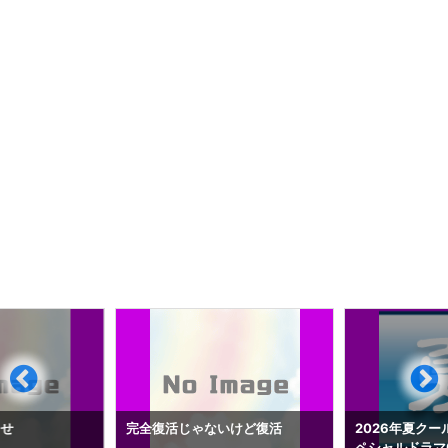
らせ
完全復活じゃないけど復活
2026年夏クー
ペシャルドラマ0