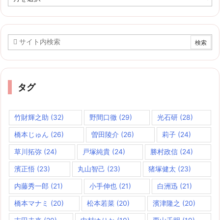
ー
カ
イ
ブ
タグ
竹財輝之助
(32)
野間口徹
(29)
光石研
(28)
橋本じゅん
(26)
曽田陵介
(26)
莉子
(24)
草川拓弥
(24)
戸塚純貴
(24)
勝村政信
(24)
濱正悟
(23)
丸山智己
(23)
猪塚健太
(23)
内藤秀一郎
(21)
小手伸也
(21)
白洲迅
(21)
橋本マナミ
(20)
松本若菜
(20)
濱津隆之
(20)