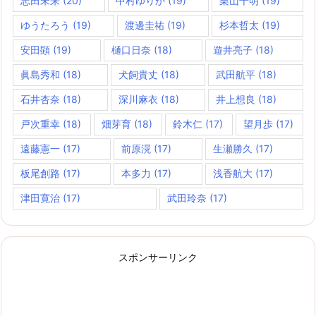
志田未来
(20)
中村ゆりか
(19)
栗山千明
(19)
ゆうたろう
(19)
渡邊圭祐
(19)
杉本哲太
(19)
安田顕
(19)
樋口日奈
(18)
遊井亮子
(18)
眞島秀和
(18)
犬飼貴丈
(18)
武田航平
(18)
石井杏奈
(18)
深川麻衣
(18)
井上想良
(18)
戸次重幸
(18)
畑芽育
(18)
鈴木仁
(17)
望月歩
(17)
遠藤憲一
(17)
前原滉
(17)
生瀬勝久
(17)
板尾創路
(17)
本多力
(17)
浅香航大
(17)
津田寛治
(17)
武田玲奈
(17)
スポンサーリンク